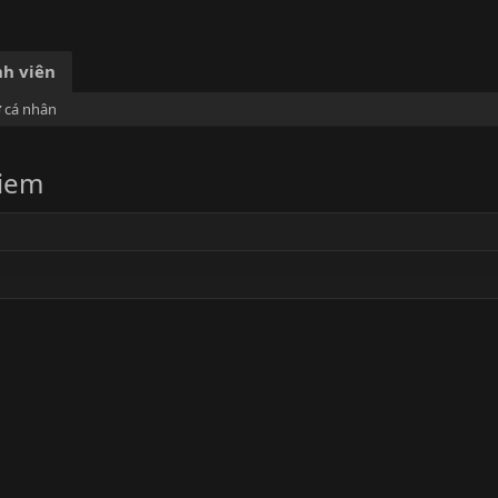
h viên
ơ cá nhân
viem