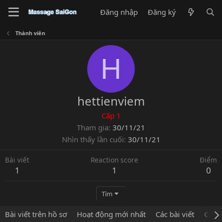
Đăng nhập
Đăng ký
Thành viên
H
hettienviem
Cấp 1
Tham gia
30/11/21
Nhìn thấy lần cuối
30/11/21
Bài viết
Reaction score
Điểm
1
1
0
Tìm
Bài viết trên hồ sơ
Hoạt động mới nhất
Các bài viết
Giới 