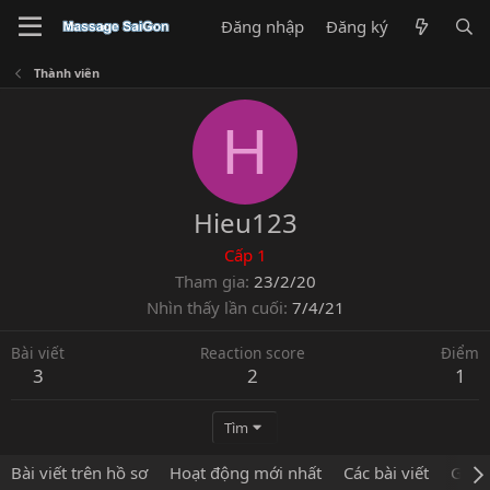
Đăng nhập
Đăng ký
Thành viên
H
Hieu123
Cấp 1
Tham gia
23/2/20
Nhìn thấy lần cuối
7/4/21
Bài viết
Reaction score
Điểm
3
2
1
Tìm
Bài viết trên hồ sơ
Hoạt động mới nhất
Các bài viết
Giới 