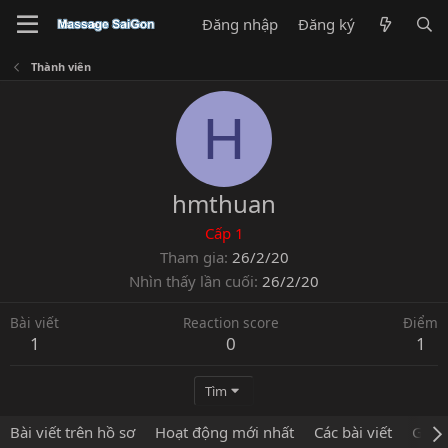
Đăng nhập
Đăng ký
Thành viên
H
hmthuan
Cấp 1
Tham gia
26/2/20
Nhìn thấy lần cuối
26/2/20
Bài viết
Reaction score
Điểm
1
0
1
Tìm
Bài viết trên hồ sơ
Hoạt động mới nhất
Các bài viết
Giới 