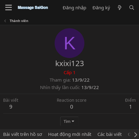
Đăng nhập
Đăng ký
Thành viên
K
kxixi123
Cấp 1
Tham gia
13/9/22
Nhìn thấy lần cuối
13/9/22
Bài viết
Reaction score
Điểm
9
0
1
Tìm
Bài viết trên hồ sơ
Hoạt động mới nhất
Các bài viết
Giới 