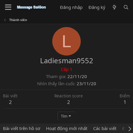
Đăng nhập
Đăng ký
Thành viên
L
Ladiesman9552
Cấp 1
Tham gia
22/11/20
Nhìn thấy lần cuối
23/11/20
Bài viết
Reaction score
Điểm
2
2
1
Tìm
Bài viết trên hồ sơ
Hoạt động mới nhất
Các bài viết
Giới 