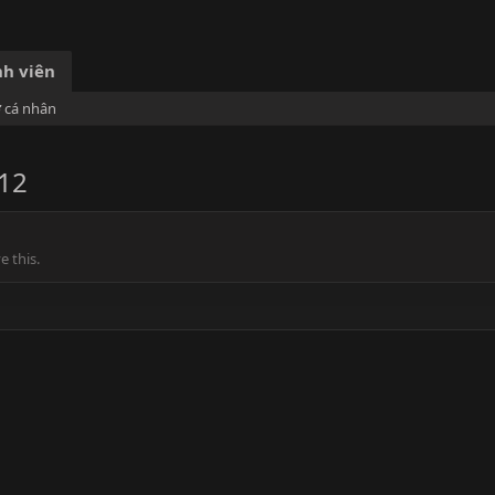
h viên
ơ cá nhân
12
 this.