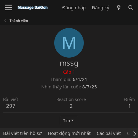
Đăng nhập
Đăng ký
Thành viên
M
mssg
Cấp 1
Tham gia
6/4/21
Nhìn thấy lần cuối
8/7/25
Bài viết
Reaction score
Điểm
297
2
1
Tìm
Bài viết trên hồ sơ
Hoạt động mới nhất
Các bài viết
Giới 