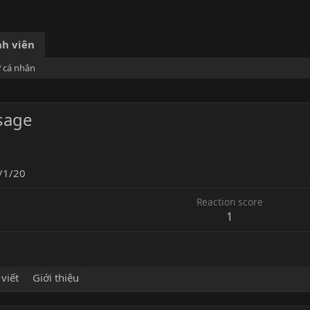
h viên
ơ cá nhân
sage
/1/20
Reaction score
1
 viết
Giới thiệu