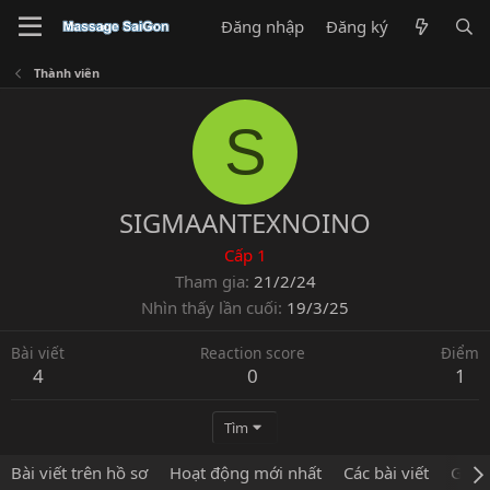
Đăng nhập
Đăng ký
Thành viên
S
SIGMAANTEXNOINO
Cấp 1
Tham gia
21/2/24
Nhìn thấy lần cuối
19/3/25
Bài viết
Reaction score
Điểm
4
0
1
Tìm
Bài viết trên hồ sơ
Hoạt động mới nhất
Các bài viết
Giới 