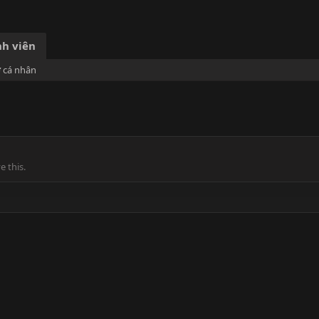
h viên
ơ cá nhân
 this.