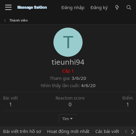
Đăng nhập
Đăng ký
Thành viên
T
tieunhi94
Cấp 1
Tham gia
3/6/20
Nhìn thấy lần cuối
4/6/20
Bài viết
Reaction score
Điểm
1
0
1
Tìm
Bài viết trên hồ sơ
Hoạt động mới nhất
Các bài viết
Giới 