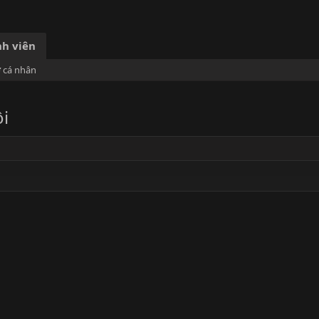
h viên
ơ cá nhân
i