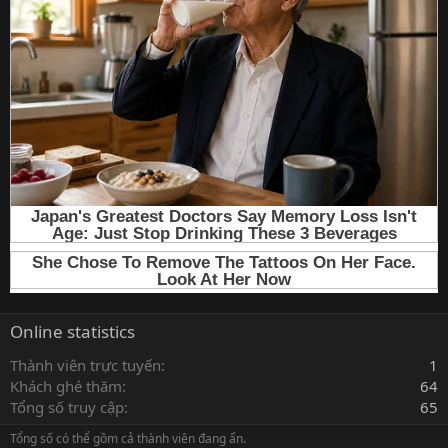
Online statistics
Thành viên trực tuyến
1
Khách ghé thăm
64
Tổng số truy cập
65
Tổng số có thể gồm cả thành viên đang ẩn.