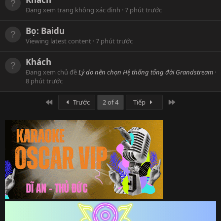
Đang xem trang không xác định
7 phút trước
Bọ:
Baidu
Viewing latest content
7 phút trước
Khách
Đang xem chủ đề
Lý do nên chọn Hệ thống tổng đài Grandstream
8 phút trước
First
Last
Trước
2 of 4
Tiếp