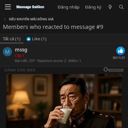
Đăng nhập
Đăng ký
SIÊU KHUYẾN MÃI ĐỒNG GIÁ
Members who reacted to message #9
Tất cả
(1)
Like
(1)
mssg
M
Cấp 1
30/11/21
Bài viết
297
Reaction score
2
Điểm
1