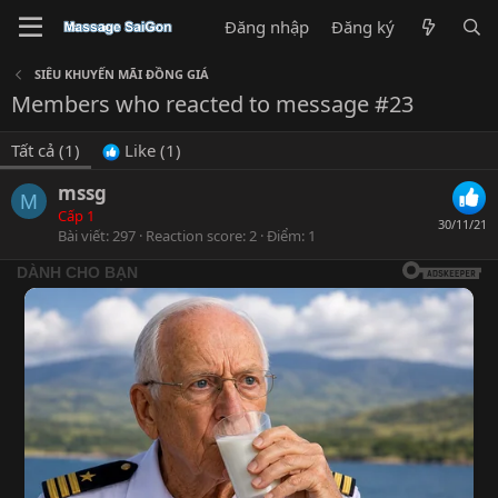
Đăng nhập
Đăng ký
SIÊU KHUYẾN MÃI ĐỒNG GIÁ
Members who reacted to message #23
Tất cả
(1)
Like
(1)
mssg
M
Cấp 1
30/11/21
Bài viết
297
Reaction score
2
Điểm
1