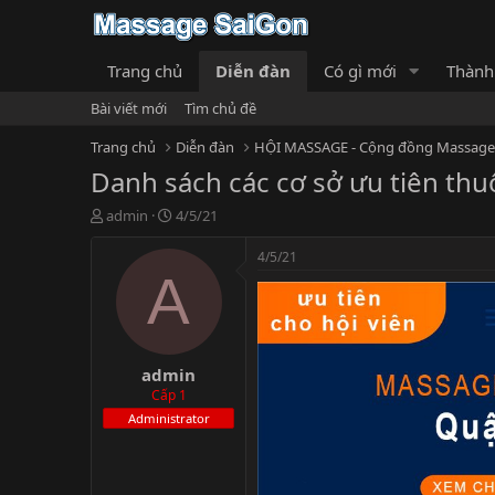
Trang chủ
Diễn đàn
Có gì mới
Thành
Bài viết mới
Tìm chủ đề
Trang chủ
Diễn đàn
Danh sách các cơ sở ưu tiên th
T
N
admin
4/5/21
h
g
r
à
4/5/21
e
y
A
a
g
d
ử
s
i
t
admin
a
r
Cấp 1
t
Administrator
e
r