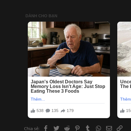
Facebook
Twitter
Reddit
Pinterest
Tumblr
WhatsApp
Email
Lin
Chia sẻ: