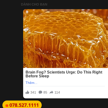
078.527.1111
☎️