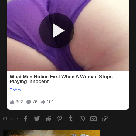
Facebook
Twitter
Reddit
Pinterest
Tumblr
WhatsApp
Email
Link
Chia sẻ: