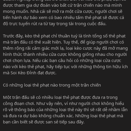
được tham gia dự đoán vào bất cứ trận chiến nào mà mình
mong muốn. Nhà cái sẽ mở ra một cửa cược, người chơi sẽ
tiến hành dự báo xem có bao nhiêu tấm thẻ phạt sẽ được
cá
độ trực tuyến
rút ra từ tay trọng tài trong cuộc đấu.
Trước đây, kèo thẻ phạt chỉ thuần tuý là tính tổng số thẻ phạt
mà trận đấu có thẻ xuất hiện. Tuy thế, để giúp người chơi có
thêm rộng rãi cảm giác mới lạ, loại kèo cược này đã mở mang
hình thức thành nhiều cửa cược không giống nhau cho người
chơi chọn lựa. Nếu các bạn câu hỏi có những loại cửa cược
nào với kèo thẻ phạt, hãy tiếp tục với những thông tin hữu ích
mà Soi Kèo Đỉnh đạt được.
Có những loại thẻ phạt nào trong một trận chiến
Một trận đấu sẽ có nhiều loại thẻ phạt được đưa ra trong
công đoạn chơi. Như vậy nên, ví như người chơi không hiểu
rõ về thông báo của những loại thẻ này thì sẽ rất dễ nhầm lẫn
và đưa ra dự báo không chuẩn xác. Những loại thẻ phạt mà
bạn cần biết sẽ được san sẻ tiếp sau đây.