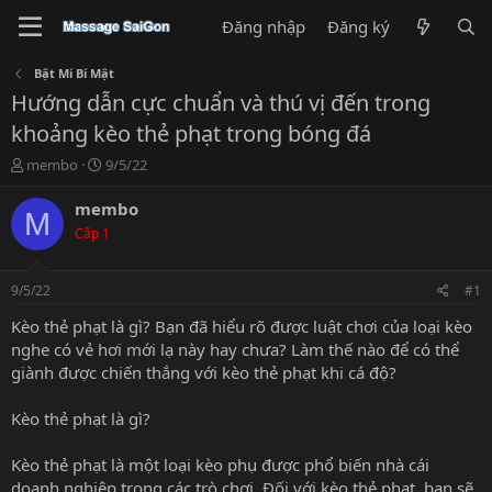
Đăng nhập
Đăng ký
Bật Mí Bí Mật
Hướng dẫn cực chuẩn và thú vị đến trong
khoảng kèo thẻ phạt trong bóng đá
T
N
membo
9/5/22
h
g
r
à
membo
M
e
y
Cấp 1
a
g
d
ử
s
i
9/5/22
#1
t
a
Kèo thẻ phạt là gì? Bạn đã hiểu rõ được luật chơi của loại kèo
r
nghe có vẻ hơi mới lạ này hay chưa? Làm thế nào để có thể
t
giành được chiến thắng với kèo thẻ phạt khi cá độ?
e
r
Kèo thẻ phạt là gì?
Kèo thẻ phạt là một loại kèo phụ được phổ biến nhà cái
doanh nghiệp trong các trò chơi. Đối với kèo thẻ phạt, bạn sẽ