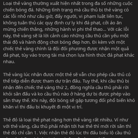
Loại thẻ vàng thường xuất hiện nhất trong đa số những cuộc
chiến bóng đá. Những tình trạng mà cầu thủ bị thẻ vàng có
các lỗi nhỏ như câu giờ, đẩy người, vi phạm luật liên tục,
không tuân thủ các quy định cự ly khi đá phạt, cởi áo ăn
mừng chiến thắng, những hành vi phi thể thao… Với các lỗi
này, thẻ vàng sẽ là lời cảnh cáo những cầu thủ cần yếu một
thái độ và hành động chơi bóng đẹp hơn. Đi kèm với một
chiếc thẻ vàng chính là đội đối phương được nhận một quả
đá phạt, tùy vào trọng tài mà chọn lựa hình thức đá phạt khác
nhau.
Thẻ vàng lúc nhận được một thẻ sẽ vẫn cho phép cầu thủ có
thể tiếp diễn được tham dự trận đấu. Tuy thế, khi cầu thủ bị
nhận đến chiếc thẻ vàng thứ 2, đồng nghĩa cầu thủ phải rời
khỏi sân đấu và ko cầu thủ nào ở hàng dự bị được phép vào
sân thay thế. Khi này, đội bóng sẽ gặp tương đối phổ biến khó
khăn vì thi đấu bị khuyết đi một vị trí.
Thẻ đỏ là loại thẻ phạt nặng hơn thẻ vàng rất nhiều. Ví như
với thẻ vàng, cầu thủ phải nhận tới hai thẻ thì mới rời sân thì
thẻ đỏ chỉ cần 1. Việc nhận thẻ đỏ lúc thi đấu biểu lộ cầu thủ