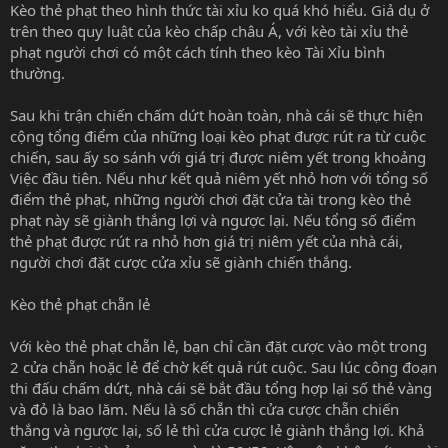
Kèo thẻ phạt theo hình thức tài xỉu ko quá khó hiểu. Giả dụ ở
trên theo quy luật của kèo chấp châu Á, với kèo tài xỉu thẻ
phạt người chơi có một cách tính theo kèo Tài Xỉu bình
thường.
Sau khi trận chiến chấm dứt hoàn toàn, nhà cái sẽ thực hiện
cộng tổng điểm của những loại kèo phạt được rút ra từ cuộc
chiến, sau ấy so sánh với giá trị được niêm yết trong khoảng
Việc đầu tiên. Nếu như kết quả niêm yết nhỏ hơn với tổng số
điểm thẻ phạt, những người chơi đặt cửa tài trong kèo thẻ
phạt này sẽ giành thắng lợi và ngược lại. Nếu tổng số điểm
thẻ phạt được rút ra nhỏ hơn giá trị niêm yết của nhà cái,
người chơi đặt cược cửa xỉu sẽ giành chiến thắng.
Kèo thẻ phạt chẵn lẻ
Với kèo thẻ phạt chẵn lẻ, bạn chỉ cần đặt cược vào một trong
2 cửa chẵn hoặc lẻ để chờ kết quả rút cuộc. Sau lúc công đoạn
thi đấu chấm dứt, nhà cái sẽ bắt đầu tổng hợp lại số thẻ vàng
và đỏ là bao lăm. Nếu là số chẵn thì cửa cược chẵn chiến
thắng và ngược lại, số lẻ thì cửa cược lẻ giành thắng lợi. Khả