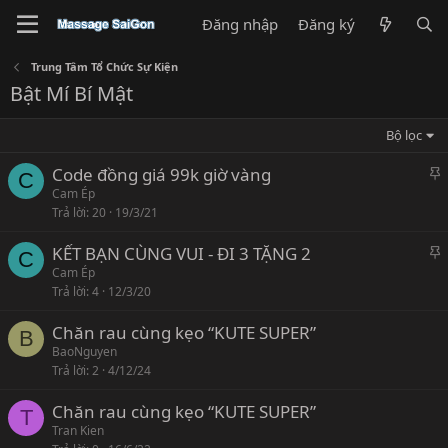
Đăng nhập
Đăng ký
Trung Tâm Tổ Chức Sự Kiện
Bật Mí Bí Mật
Bộ lọc
Code đồng giá 99k giờ vàng
C
h
Cam Ép
Trả lời
20
19/3/21
i
KẾT BẠN CÙNG VUI - ĐI 3 TẶNG 2
l
C
h
Cam Ép
ạ
Trả lời
4
12/3/20
i
i
Chăn rau cùng kẹo “KUTE SUPER”
l
B
BaoNguyen
ạ
Trả lời
2
4/12/24
i
Chăn rau cùng kẹo “KUTE SUPER”
T
Tran Kien