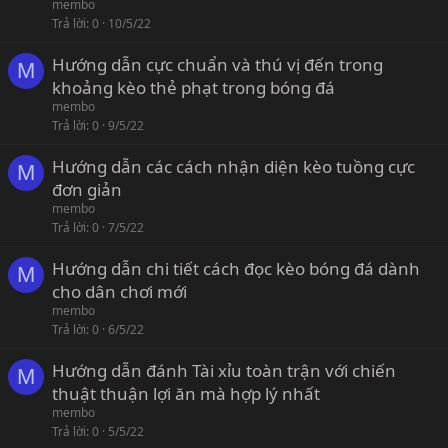
membo
Trả lời
0
10/5/22
Hướng dẫn cực chuẩn và thú vị đến trong
M
khoảng kèo thẻ phạt trong bóng đá
membo
Trả lời
0
9/5/22
Hướng dẫn các cách nhận diện kèo tuồng cực
M
đơn giản
membo
Trả lời
0
7/5/22
Hướng dẫn chi tiết cách đọc kèo bóng đá dành
M
cho dân chơi mới
membo
Trả lời
0
6/5/22
Hướng dẫn đánh Tài xỉu toàn trận với chiến
M
thuật thuận lợi ăn mà hợp lý nhất
membo
Trả lời
0
5/5/22