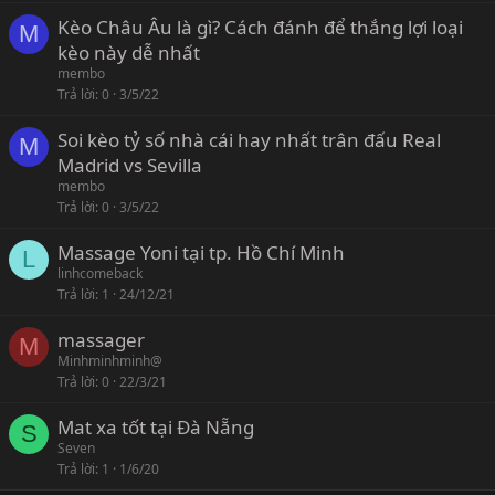
Kèo Châu Âu là gì? Cách đánh để thắng lợi loại
M
kèo này dễ nhất
membo
Trả lời
0
3/5/22
Soi kèo tỷ số nhà cái hay nhất trân đấu Real
M
Madrid vs Sevilla
membo
Trả lời
0
3/5/22
Massage Yoni tại tp. Hồ Chí Minh
L
linhcomeback
Trả lời
1
24/12/21
massager
M
Minhminhminh@
Trả lời
0
22/3/21
Mat xa tốt tại Đà Nẵng
S
Seven
Trả lời
1
1/6/20