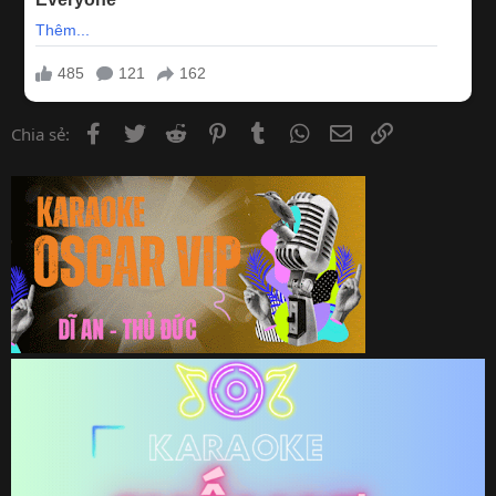
Facebook
Twitter
Reddit
Pinterest
Tumblr
WhatsApp
Email
Link
Chia sẻ: