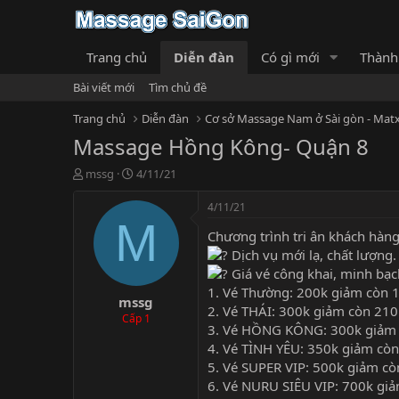
Trang chủ
Diễn đàn
Có gì mới
Thành
Bài viết mới
Tìm chủ đề
Trang chủ
Diễn đàn
Cơ sở Massage Nam ở Sài gòn - Matx
Massage Hồng Kông- Quận 8
T
N
mssg
4/11/21
h
g
r
à
4/11/21
e
y
M
Chương trình tri ân khách hàn
a
g
d
ử
Dịch vụ mới lạ, chất lượng.
s
i
Giá vé công khai, minh bạc
t
1. Vé Thường: 200k giảm còn 
mssg
a
2. Vé THÁI: 300k giảm còn 210
r
Cấp 1
3. Vé HỒNG KÔNG: 300k giảm
t
4. Vé TÌNH YÊU: 350k giảm cò
e
r
5. Vé SUPER VIP: 500k giảm c
6. Vé NURU SIÊU VIP: 700k gi