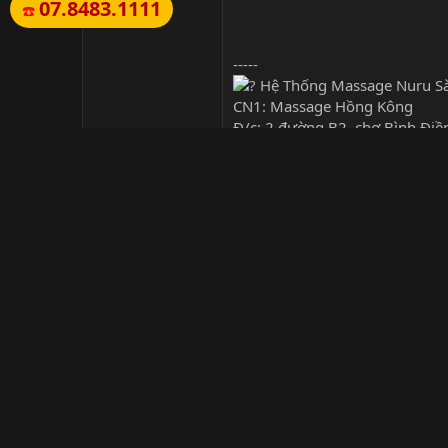
07.8483.1111
☎️
-----
Hệ Thống Massage Nuru S
CN1: Massage Hồng Kông
Đ/c: 2 đường B2, chợ Bình Điền
CN2: Mộc Massage
Đ/c: 27 Tôn Thất Hiệp, P13, Q1
CN3: Massage Thái Thượng H
Đ/c: 117 Chợ Lớn, P11, Q6
Điện thoại: đang cập nhật (cơ 
Cô gái nhỏ bé phát code dạo zalo/tel