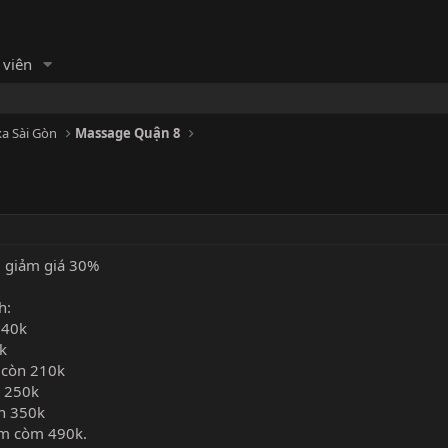
 viên
a Sài Gòn
Massage Quận 8
g giảm giá 30%
h:
140k
k
 còn 210k
n 250k
òn 350k
ảm còm 490k.