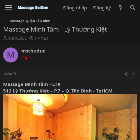
Đăng nhập
Đăng ký
Massage Quận Tân Bình
Massage Minh Tâm - Lý Thường Kiệt
T
N
msthuduc
14/4/21
h
g
r
à
msthuduc
M
e
y
Cấp 1
a
g
d
ử
s
i
14/4/21
#1
t
a
Massage Minh Tâm - LTK
r
512 Lý Thường Kiệt – P.7 – Q. Tân Bình - TpHCM
t
e
r