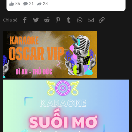
Facebook
Twitter
Reddit
Pinterest
Tumblr
WhatsApp
Email
Link
Chia sẻ: