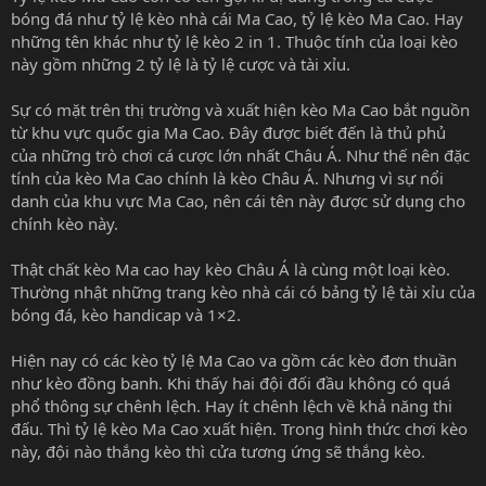
bóng đá như tỷ lệ kèo nhà cái Ma Cao, tỷ lệ kèo Ma Cao. Hay
những tên khác như tỷ lệ kèo 2 in 1. Thuộc tính của loại kèo
này gồm những 2 tỷ lệ là tỷ lệ cược và tài xỉu.
Sự có mặt trên thị trường và xuất hiện kèo Ma Cao bắt nguồn
từ khu vực quốc gia Ma Cao. Đây được biết đến là thủ phủ
của những trò chơi cá cược lớn nhất Châu Á. Như thế nên đặc
tính của kèo Ma Cao chính là kèo Châu Á. Nhưng vì sự nổi
danh của khu vực Ma Cao, nên cái tên này được sử dụng cho
chính kèo này.
Thật chất kèo Ma cao hay kèo Châu Á là cùng một loại kèo.
Thường nhật những trang kèo nhà cái có bảng tỷ lệ tài xỉu của
bóng đá, kèo handicap và 1×2.
Hiện nay có các kèo tỷ lệ Ma Cao va gồm các kèo đơn thuần
như kèo đồng banh. Khi thấy hai đội đối đầu không có quá
phổ thông sự chênh lệch. Hay ít chênh lệch về khả năng thi
đấu. Thì tỷ lệ kèo Ma Cao xuất hiện. Trong hình thức chơi kèo
này, đội nào thắng kèo thì cửa tương ứng sẽ thắng kèo.