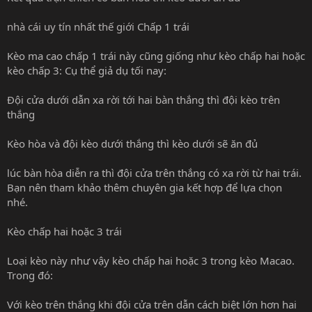
nhà cái uy tín nhất thế giới
Chấp 1 trái
Kèo ma cao chấp 1 trái này cũng giống như kèo chấp hai hoặc
kèo chấp 3: Cụ thể giả dụ tối nay:
Đội cửa dưới dẫn xa rời tới hai bàn thắng thì đội kèo trên
thắng
Kèo hòa và đội kèo dưới thắng thì kèo dưới sẽ ăn đủ
lúc bàn hòa diễn ra thì đội cửa trên thắng có xa rời từ hai trái.
Bạn nên tham khảo thêm chuyên gia kết hợp để lựa chọn
nhé.
Kèo chấp hai hoặc 3 trái
Loại kèo này như vậy kèo chấp hai hoặc 3 trong kèo Macao.
Trong đó:
Với kèo trên thắng khi đội cửa trên dẫn cách biệt lớn hơn hai