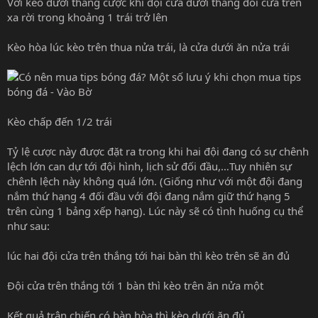
Với kèo dưới thắng cược khi đội cửa dưới thắng đôi cửa trên
xa rời trong khoảng 1 trái trở lên
Kèo hòa lúc kèo trên thua nửa trái, là cửa dưới ăn nửa trái
Kèo chấp đến 1/2 trái
Tỷ lệ cược này được đặt ra trong khi hai đội đang có sự chênh
lệch lớn can dự tới đội hình, lịch sử đối đầu,…Tuy nhiên sự
chênh lệch này không quá lớn. (Giống như với một đội đang
nắm thứ hạng 4 đối đầu với đội đang nắm giữ thứ hạng 5
trên cùng 1 bảng xếp hạng). Lúc này sẽ có tình huống cụ thể
như sau:
lúc hai đội cửa trên thắng tới hai bàn thì kèo trên sẽ ăn đủ
Đội cửa trên thắng tới 1 bàn thì kèo trên ăn nửa một
Kết quả trận chiến có bàn hòa thì kèo dưới ăn đủ