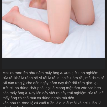
Mát xa mọc lên như nấm mấy ông à. Xưa giờ kinh nghiệm
của tôi khá là rành rõi vì tôi là tôi đi nhiều lắm rồi, mà chưa có
cái nào ưng ý, cho đến ngày hôm nay thử đổi cảm giác lạ .
Trời ơi, nó đúng chất phải gọi là Mang một tầm vóc cao hơn
hẳn mấy ông à. Nay lên đây viết ra đây trải nghiệm của tôi để
mấy ông có chổ mát xa đúng nghĩa mà đến.
Vẫn như thường lệ cứ cuối tuần là đi giải mỏi xã hơi 1 lần, vì