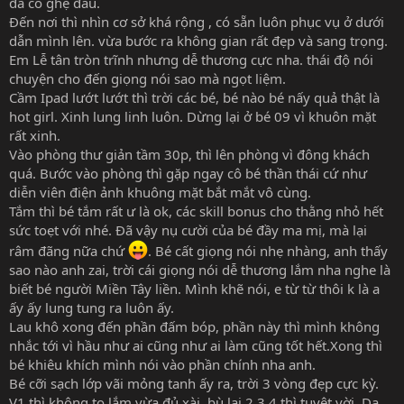
đã có ghệ đâu.
Đến nơi thì nhìn cơ sở khá rộng , có sẵn luôn phục vụ ở dưới
dẫn mình lên. vừa bước ra không gian rất đẹp và sang trọng.
Em Lễ tân tròn trĩnh nhưng dễ thương cực nha. thái độ nói
chuyện cho đến giọng nói sao mà ngọt liệm.
Cầm Ipad lướt lướt thì trời các bé, bé nào bé nấy quả thật là
hot girl. Xinh lung linh luôn. Dừng lại ở bé 09 vì khuôn mặt
rất xinh.
Vào phòng thư giản tầm 30p, thì lên phòng vì đông khách
quá. Bước vào phòng thì gặp ngay cô bé thần thái cứ như
diễn viên điện ảnh khuông mặt bắt mắt vô cùng.
Tắm thì bé tắm rất ư là ok, các skill bonus cho thằng nhỏ hết
sức toẹt với nhé. Đã vậy nụ cười của bé đầy ma mị, mà lại
râm đãng nữa chứ
. Bé cất giọng nói nhẹ nhàng, anh thấy
sao nào anh zai, trời cái giọng nói dễ thương lắm nha nghe là
biết bé người Miền Tây liền. Mình khẽ nói, e từ từ thôi k là a
ấy ấy lung tung ra luôn ấy.
Lau khô xong đến phần đấm bóp, phần này thì mình không
nhắc tới vì hầu như ai cũng như ai làm cũng tốt hết.Xong thì
bé khiêu khích mình nói vào phần chính nha anh.
Bé cỡi sạch lớp vãi mỏng tanh ấy ra, trời 3 vòng đẹp cực kỳ.
V1 thì không to lắm vừa đủ xài, bù lại 2,3,4 thì tuyệt vời. Da