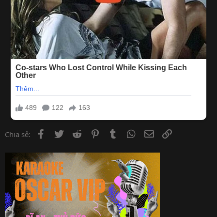
Facebook
Twitter
Reddit
Pinterest
Tumblr
WhatsApp
Email
Link
Chia sẻ: