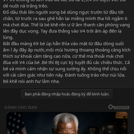
dẻ nuột nà trắng trẻo.
Đổ dầu thái lên người xong bé dùng ngực trườn từ đầu tới
chân, từ trước ra sau ghé hẳn lại miệng mình tha hồ ngậm ti
mà chơi đùa. Thế là bé khẽ rên ư ữ âm thanh căn phòng vang
lên đầy dục vọng. Tay đưa thẳng vào V4 trời ấm áp đến lạ
lùng.
Bắt đầu màng 69 bé úp hẳn thìa vào mặt từ đâu dòng suối
âm ỉ ấy đầy ắp nước,mội mùi hương thoang thoảng càng kích
thích sự khoái cảm tăng cao nữa. cứ thế mà thoải mái chơi
đùa với V4 của bé .Bé thì BJ cực kỳ tuyệt đủ các chiêu thức. Cả
bé và mình cảm nhận sự sung sướng ấy. Không thể chịu nổi
với cái cảm giác như tiên này. Đành tuông trào như núi lửa.
Bé khẽ nói anh hư lắm nha.
Bạn phải đăng nhập hoặc đăng ký để bình luận.