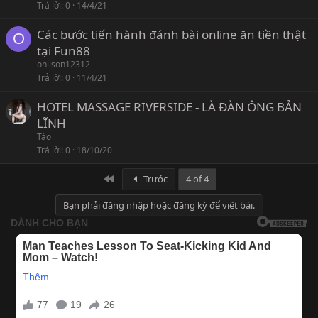
Trả lời
0
14/4/21
Các bước tiến hành đánh bài online ăn tiền thật
O
tại Fun88
oniison12312
Trả lời
0
11/4/21
HOTEL MASSAGE RIVERSIDE - LÀ ĐÀN ÔNG BẢN
LĨNH
Táo
Trả lời
0
18/10/20
First
Trước
4 of 4
Bạn phải đăng nhập hoặc đăng ký để viết bài.