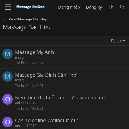
Đăng nhập
Đăng ký
Cơ sở Massage Miền Tây
Massage Bạc Liêu
Bộ lọc
Massage My Anh
M
mssg
Trả lời
0
1/12/21
Massage Gia Đình Cần Thơ
M
mssg
Trả lời
0
1/12/21
Kiếm tiền thật dễ dàng từ casino online
O
oniison12312
Trả lời
0
16/4/21
Casino online Wellbet là gì ?
O
oniison12312