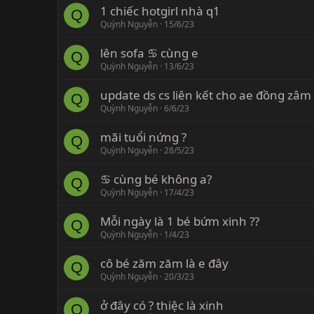
1 chiếc hotgirl nhà q1
Q
Quỳnh Nguyễn
15/6/23
lên sofa ♋️ cùng e
Q
Quỳnh Nguyễn
13/6/23
update ds cs liên kết cho ae đồng zâm 
Q
Quỳnh Nguyễn
6/6/23
mãi tuổi nứng ?
Q
Quỳnh Nguyễn
28/5/23
♋️ cùng bé không a?
Q
Quỳnh Nguyễn
17/4/23
Mỗi ngày là 1 bé bứm xinh ??
Q
Quỳnh Nguyễn
1/4/23
cô bé zăm zăm là e đây
Q
Quỳnh Nguyễn
20/3/23
ở đây có ? thiệc là xinh
Q