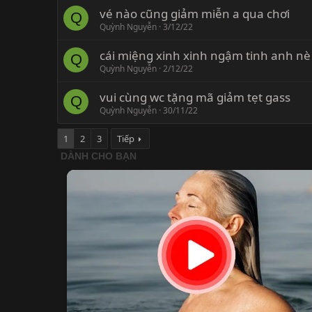
vé nào cũng giảm miễn a qua chơi
Q
Quỳnh Nguyễn
3/12/22
cái miệng xinh xinh ngậm tinh anh nè
Q
Quỳnh Nguyễn
2/12/22
vui cùng wc tặng mã giảm tẹt gass
Q
Quỳnh Nguyễn
30/11/22
1
2
3
Tiếp