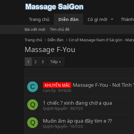
Trang chủ
Diễn đàn
Có gì mới
Thành
Bài viết mới
Tìm chủ đề
Trang chủ
Diễn đàn
Cơ sở Massage Nam ở Sài gòn - Matx
Massage F-You
1
2
3
Tiếp
Massage F-You - Nơi Tình
KHUYẾN MÃI
C
Cam Ép
9/10/20
1 chiếc ? xinh đang chờ a qua
Q
Quỳnh Nguyễn
30/7/23
Muốn ấm áp qua đây tìm e ??
Q
Quỳnh Nguyễn
10/7/23