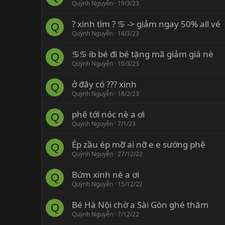
Quỳnh Nguyễn
19/3/23
? xinh tìm ? ♋️ -> giảm ngay 50% all vé
Q
Quỳnh Nguyễn
14/3/23
♋️♋️ ib bé đi bé tặng mã giảm giá nè
Q
Quỳnh Nguyễn
10/3/23
ở đây có ??? xinh
Q
Quỳnh Nguyễn
18/2/23
phê tới nóc nè a ơi
Q
Quỳnh Nguyễn
7/1/23
Ép zầu ép mỡ ai nỡ e e sướng phê
Q
Quỳnh Nguyễn
27/12/22
Bứm xinh nè a ơi
Q
Quỳnh Nguyễn
15/12/22
Bé Hà Nội chờ a Sài Gòn ghé thăm
Q
Quỳnh Nguyễn
7/12/22