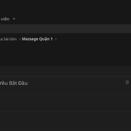
 viên
a Sài Gòn
Massage Quận 1
 Yêu Bắt Đầu
h
i
l
ạ
i