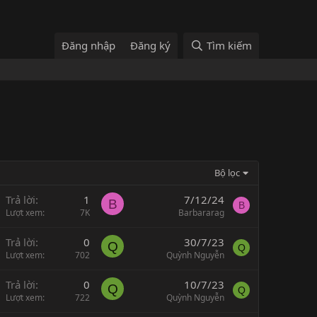
Đăng nhập
Đăng ký
Tìm kiếm
Bộ lọc
G
Trả lời
1
7/12/24
B
B
Lượt xem
7K
Barbararag
Trả lời
0
30/7/23
m
Q
Q
Lượt xem
702
Quỳnh Nguyễn
Trả lời
0
10/7/23
Q
Q
Lượt xem
722
Quỳnh Nguyễn