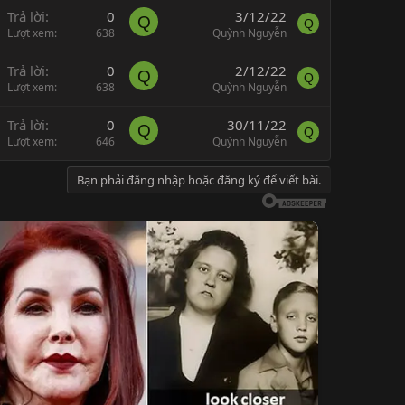
Trả lời
0
3/12/22
Q
Q
Lượt xem
638
Quỳnh Nguyễn
Trả lời
0
2/12/22
Q
Q
Lượt xem
638
Quỳnh Nguyễn
Trả lời
0
30/11/22
Q
Q
Lượt xem
646
Quỳnh Nguyễn
Bạn phải đăng nhập hoặc đăng ký để viết bài.