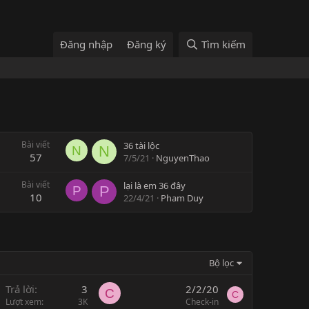
Đăng nhập
Đăng ký
Tìm kiếm
Bài viết
36 tài lộc
N
N
57
7/5/21
NguyenThao
Bài viết
lại là em 36 đây
P
P
10
22/4/21
Pham Duy
Bộ lọc
Trả lời
3
2/2/20
C
C
Lượt xem
3K
Check-in