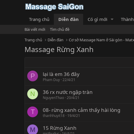
Trang chủ
Diễn đàn
Có gì mới
Thành
Bài viết mới
Tìm chủ đề
Trang chủ
Diễn đàn
Cơ sở Massage Nam ở Sài gòn - Matx
Massage Rừng Xanh
lại là em 36 đây
P
Pham Duy
22/4/21
36 rx nước ngập tràn
N
NguyenThao
20/4/21
08- rừng xanh cảm thấy hài lòng
T
thanhhuyit18
19/4/21
15 Rừng Xanh
M
msthuduc
16/4/21