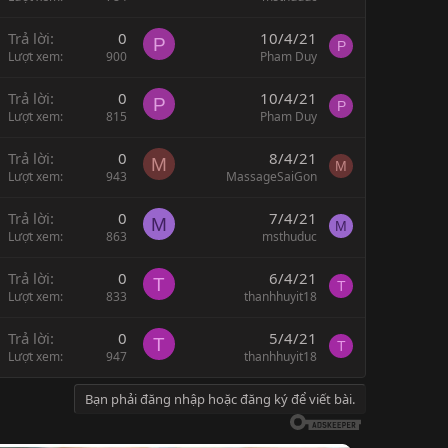
Trả lời
0
10/4/21
P
P
Lượt xem
900
Pham Duy
Trả lời
0
10/4/21
P
P
Lượt xem
815
Pham Duy
Trả lời
0
8/4/21
M
M
Lượt xem
943
MassageSaiGon
Trả lời
0
7/4/21
M
M
Lượt xem
863
msthuduc
Trả lời
0
6/4/21
T
T
Lượt xem
833
thanhhuyit18
Trả lời
0
5/4/21
T
T
Lượt xem
947
thanhhuyit18
Bạn phải đăng nhập hoặc đăng ký để viết bài.