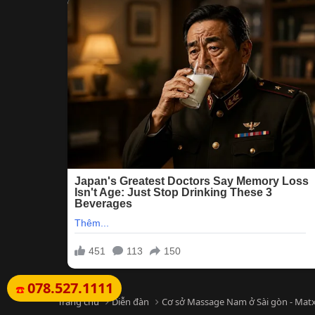
078.527.1111
☎️
Trang chủ
Diễn đàn
Cơ sở Massage Nam ở Sài gòn - Matx