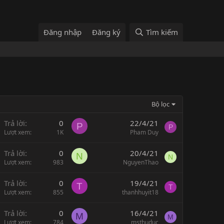
Đăng nhập
Đăng ký
Tìm kiếm
Bộ lọc
Trả lời
0
22/4/21
P
P
Lượt xem
1K
Pham Duy
Trả lời
0
20/4/21
N
N
Lượt xem
983
NguyenThao
Trả lời
0
19/4/21
T
T
Lượt xem
855
thanhhuyit18
Trả lời
0
16/4/21
M
M
Lượt xem
784
msthuduc