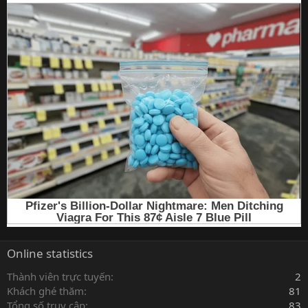
Online statistics
Thành viên trực tuyến
2
Khách ghé thăm
81
Tổng số truy cập
83