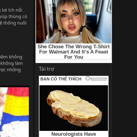
lợi ích nổi
iúp thùng có
hệ thống nuôi
 kiệm không
à không làm
Tài trợ
ược những