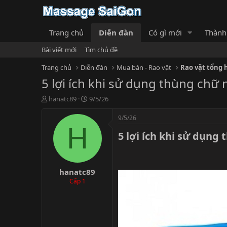
Trang chủ
Diễn đàn
Có gì mới
Thành
Bài viết mới
Tìm chủ đề
Trang chủ
Diễn đàn
Mua bán - Rao vặt
Rao vặt tổng 
5 lợi ích khi sử dụng thùng chữ 
T
N
hanatc89
9/5/26
h
g
r
à
9/5/26
e
y
H
5 lợi ích khi sử dụng 
a
g
d
ử
s
i
t
hanatc89
a
r
Cấp 1
t
e
r