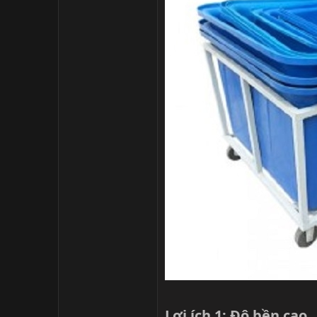
Lợi ích 1: Độ bền cao​