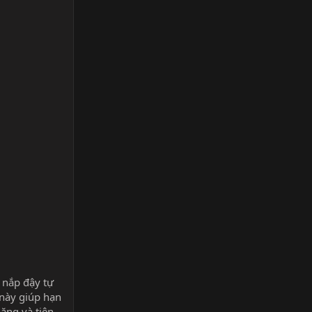
ư nắp đậy tự
 này giúp hạn
năng và tiện