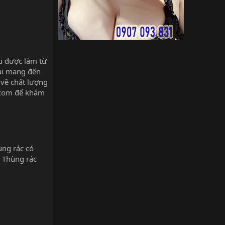
ếu được làm từ
lại mang đến
 về chất lượng
.com
để khám
ùng rác có
. Thùng rác