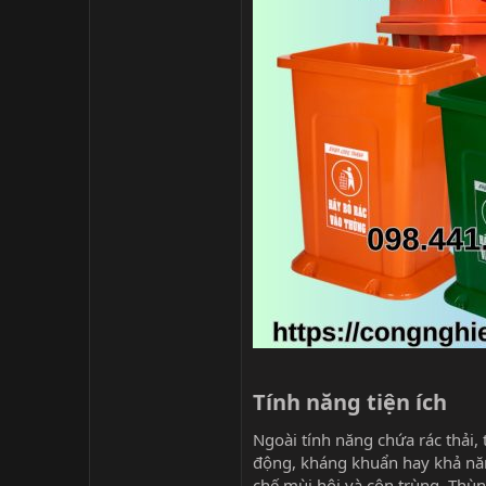
Tính năng tiện ích​
Ngoài tính năng chứa rác thải, 
động, kháng khuẩn hay khả năn
chế mùi hôi và côn trùng. Thùng