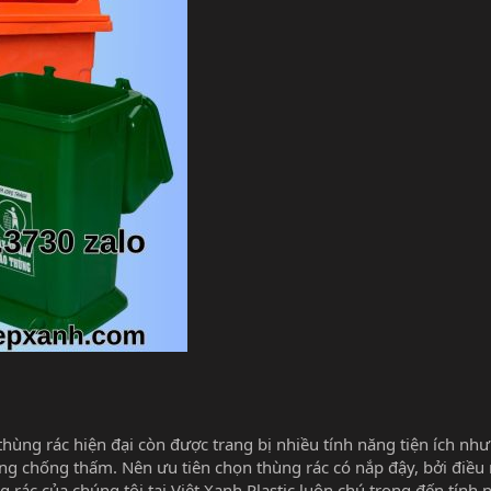
thùng rác hiện đại còn được trang bị nhiều tính năng tiện ích nh
g chống thấm. Nên ưu tiên chọn thùng rác có nắp đậy, bởi điều
 rác của chúng tôi tại Việt Xanh Plastic luôn chú trọng đến tính 