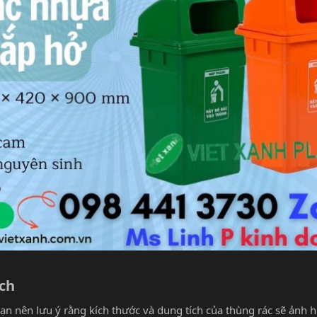
ch​
 bạn nên lưu ý rằng kích thước và dung tích của thùng rác sẽ ảnh