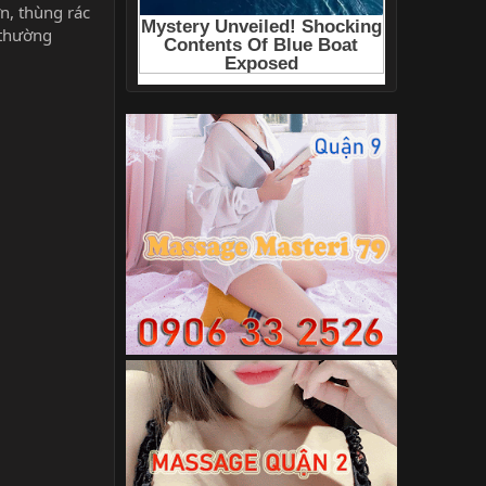
ớn, thùng rác
 thường