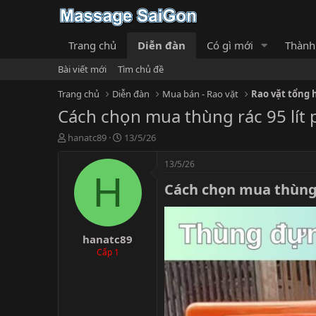
Trang chủ
Diễn đàn
Có gì mới
Thành
Bài viết mới
Tìm chủ đề
Trang chủ
Diễn đàn
Mua bán - Rao vặt
Rao vặt tổng 
Cách chọn mua thùng rác 95 lít
T
N
hanatc89
13/5/26
h
g
r
à
13/5/26
e
y
H
Cách chọn mua thùng r
a
g
d
ử
s
i
t
hanatc89
a
r
Cấp 1
t
e
r