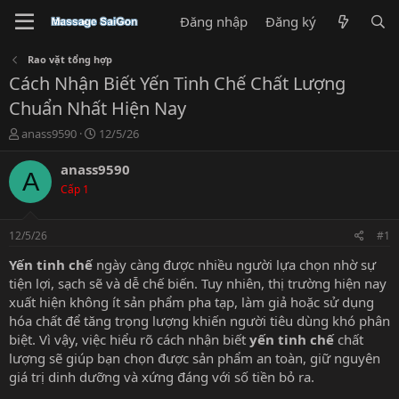
Đăng nhập
Đăng ký
Rao vặt tổng hợp
Cách Nhận Biết Yến Tinh Chế Chất Lượng
Chuẩn Nhất Hiện Nay
T
N
anass9590
12/5/26
h
g
r
à
anass9590
A
e
y
Cấp 1
a
g
d
ử
s
i
12/5/26
#1
t
a
Yến tinh chế
ngày càng được nhiều người lựa chọn nhờ sự
r
tiện lợi, sạch sẽ và dễ chế biến. Tuy nhiên, thị trường hiện nay
t
xuất hiện không ít sản phẩm pha tạp, làm giả hoặc sử dụng
e
hóa chất để tăng trọng lượng khiến người tiêu dùng khó phân
r
biệt. Vì vậy, việc hiểu rõ cách nhận biết
yến tinh chế
chất
lượng sẽ giúp bạn chọn được sản phẩm an toàn, giữ nguyên
giá trị dinh dưỡng và xứng đáng với số tiền bỏ ra.