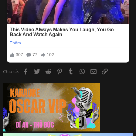
Facebook
Twitter
Reddit
Pinterest
Tumblr
WhatsApp
Email
Link
Chia sẻ: