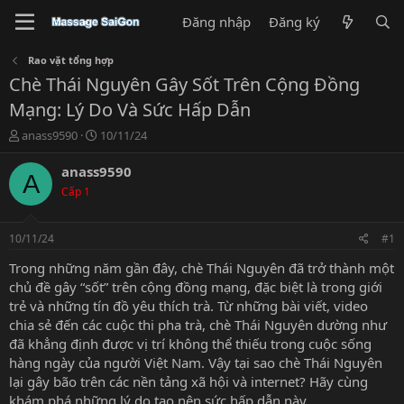
Đăng nhập
Đăng ký
Rao vặt tổng hợp
Chè Thái Nguyên Gây Sốt Trên Cộng Đồng
Mạng: Lý Do Và Sức Hấp Dẫn
T
N
anass9590
10/11/24
h
g
r
à
anass9590
A
e
y
Cấp 1
a
g
d
ử
s
i
10/11/24
#1
t
a
Trong những năm gần đây, chè Thái Nguyên đã trở thành một
r
chủ đề gây “sốt” trên cộng đồng mạng, đặc biệt là trong giới
t
trẻ và những tín đồ yêu thích trà. Từ những bài viết, video
e
chia sẻ đến các cuộc thi pha trà, chè Thái Nguyên dường như
r
đã khẳng định được vị trí không thể thiếu trong cuộc sống
hàng ngày của người Việt Nam. Vậy tại sao chè Thái Nguyên
lại gây bão trên các nền tảng xã hội và internet? Hãy cùng
khám phá những lý do tạo nên sức hấp dẫn này.