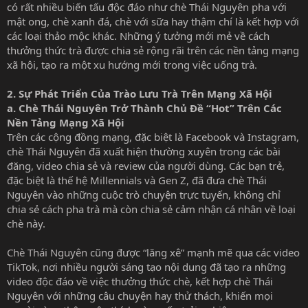
có rất nhiều biến tấu độc đáo như chè Thái Nguyên pha với
mật ong, chè xanh đá, chè với sữa hay thậm chí là kết hợp với
các loại thảo mộc khác. Những ý tưởng mới mẻ về cách
thưởng thức trà được chia sẻ rộng rãi trên các nền tảng mạng
xã hội, tạo ra một xu hướng mới trong việc uống trà.
2.
Sự Phát Triển Của Trào Lưu Trà Trên Mạng Xã Hội
a. Chè Thái Nguyên Trở Thành Chủ Đề “Hot” Trên Các
Nền Tảng Mạng Xã Hội
Trên các cộng đồng mạng, đặc biệt là Facebook và Instagram,
chè Thái Nguyên đã xuất hiện thường xuyên trong các bài
đăng, video chia sẻ và review của người dùng. Các bạn trẻ,
đặc biệt là thế hệ Millennials và Gen Z, đã đưa chè Thái
Nguyên vào những cuộc trò chuyện trực tuyến, không chỉ
chia sẻ cách pha trà mà còn chia sẻ cảm nhận cá nhân về loại
chè này.
Chè Thái Nguyên
cũng được “lăng xê” mạnh mẽ qua các video
TikTok, nơi nhiều người sáng tạo nội dung đã tạo ra những
video độc đáo về việc thưởng thức chè, kết hợp chè Thái
Nguyên với những câu chuyện hay thử thách, khiến mọi