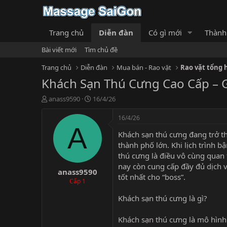
Trang chủ
Diễn đàn
Có gì mới
Thành
Bài viết mới
Tìm chủ đề
Trang chủ
Diễn đàn
Mua bán - Rao vặt
Rao vặt tổng 
Khách Sạn Thú Cưng Cao Cấp – 
T
N
anass9590
16/4/26
h
g
r
à
16/4/26
e
y
A
Khách sạn thú cưng đang trở th
a
g
d
ử
thành phố lớn. Khi lịch trình bậ
s
i
thú cưng là điều vô cùng quan 
t
nay còn cung cấp đầy đủ
dịch 
anass9590
a
tốt nhất cho “boss”.
r
Cấp 1
t
Khách sạn thú cưng là gì?
e
r
Khách sạn thú cưn
g là mô hình