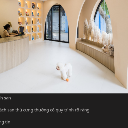
ch sạn
ách sạn thú cưng thường có quy trình rõ ràng.
ng tin