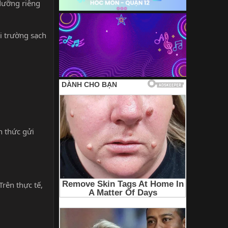
dưỡng riêng
i trường sạch
h thức gửi
rên thực tế,