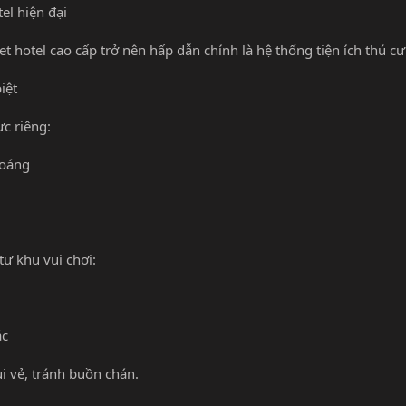
tel hiện đại
 hotel cao cấp trở nên hấp dẫn chính là hệ thống tiện ích thú c
iệt
c riêng:
hoáng
ư khu vui chơi:
ác
i vẻ, tránh buồn chán.