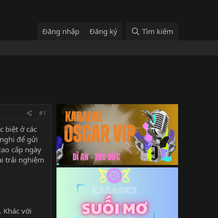
Đăng nhập
Đăng ký
Tìm kiếm
#1
 biệt ở các
 nghi để gửi
cao cấ
p ngày
i trải nghiệm
. Khác với