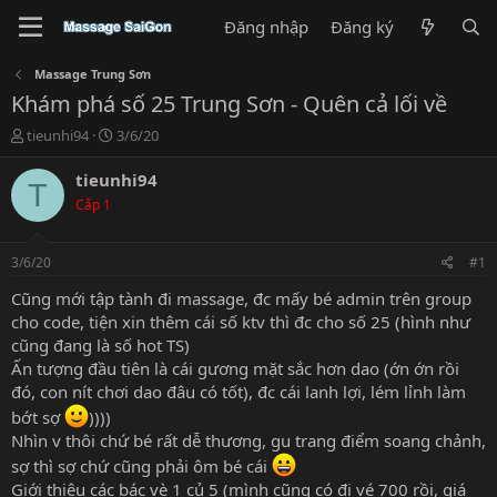
Đăng nhập
Đăng ký
Massage Trung Sơn
Khám phá số 25 Trung Sơn - Quên cả lối về
T
N
tieunhi94
3/6/20
h
g
r
à
tieunhi94
T
e
y
Cấp 1
a
g
d
ử
s
i
3/6/20
#1
t
a
Cũng mới tập tành đi massage, đc mấy bé admin trên group
r
cho code, tiện xin thêm cái số ktv thì đc cho số 25 (hình như
t
cũng đang là số hot TS)
e
Ấn tượng đầu tiên là cái gương mặt sắc hơn dao (ớn ớn rồi
r
đó, con nít chơi dao đâu có tốt), đc cái lanh lợi, lém lỉnh làm
bớt sợ
))))
Nhìn v thôi chứ bé rất dễ thương, gu trang điểm soang chảnh,
sợ thì sợ chứ cũng phải ôm bé cái
Giới thiệu các bác vè 1 củ 5 (mình cũng có đi vé 700 rồi, giá