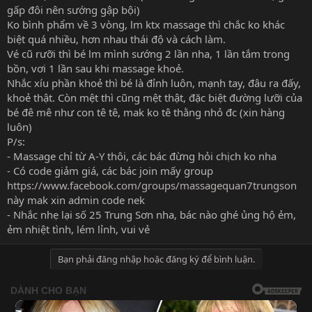
gấp đôi nên sướng gập bội)
Ko bình phẩm về 3 vòng, lm ktx massage thì chắc ko khác
biệt quá nhiều, hơn nhau thái độ và cách làm.
Vé cũ rưỡi thì bé lm mình sướng 2 lần nha, 1 lần tắm trong
bồn, vơi 1 lần sau khi massage khoẻ.
Nhắc xíu phần khoẻ thì bé là đỉnh luôn, mạnh tay, đâu ra đấy,
khoẻ thật. Còn mệt thì cũng mệt thật, đặc biệt đường lưỡi của
bé đê mê như con tê tê, mak ko tê thằng nhỏ đc (xin hàng
luôn)
P/s:
- Massage chỉ từ A-Y thôi, các bác đừng hỏi chịch ko nha
- Có code giảm giá, các bác join mấy group
https://www.facebook.com/groups/massagequan7trungson
này mak xin admin code nek
- Nhắc nhẹ lại số 25 Trung Sơn nha, bác nào ghé ủng hộ ẻm,
ẻm nhiệt tình, lém lỉnh, vui vẻ
Bạn phải đăng nhập hoặc đăng ký để bình luận.