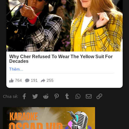
Facebook
Twitter
Reddit
Pinterest
Tumblr
WhatsApp
Email
Link
Chia sẻ: