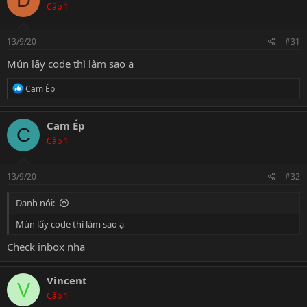
D
Cấp 1
13/9/20
#31
Mún lấy code thì làm sao ạ
R
Cam Ép
e
a
c
Cam Ép
C
t
Cấp 1
i
o
n
s
13/9/20
#32
:
Danh nói:
Mún lấy code thì làm sao ạ
Check inbox nha
Vincent
V
Cấp 1