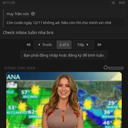
s
8/11/20
#40
:
Huy Trần nói:
Còn code ngày 12/11 không ad. Nếu còn thì cho mình xin nhé
Check inbox luôn nha bro
First
Last
Trước
2 of 3
Tiếp
Bạn phải đăng nhập hoặc đăng ký để bình luận.