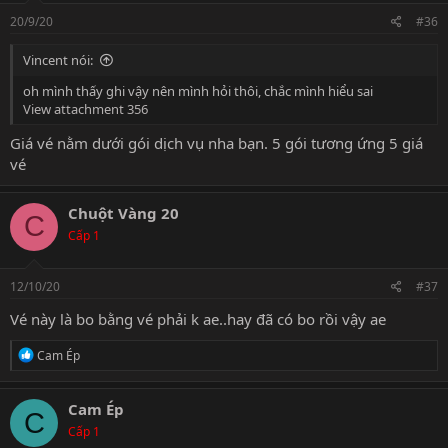
n
s
20/9/20
#36
:
Vincent nói:
oh mình thấy ghi vậy nên mình hỏi thôi, chắc mình hiểu sai
View attachment 356
Giá vé nằm dưới gói dịch vụ nha bạn. 5 gói tương ứng 5 giá
vé
Chuột Vàng 20
C
Cấp 1
12/10/20
#37
Vé này là bo bằng vé phải k ae..hay đã có bo rồi vậy ae
R
Cam Ép
e
a
c
Cam Ép
C
t
Cấp 1
i