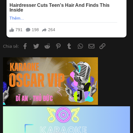
Facebook
Twitter
Reddit
Pinterest
Tumblr
WhatsApp
Email
Link
Chia sẻ: