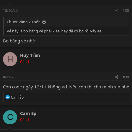
o
n
s
12/10/20
#38
:
Chuột Vàng 20 nói:
Vé này là bo bằng vé phải k ae..hay đã có bo rồi vậy ae
Bo bằng vé nhé
Huy Trần
H
Cấp 1
8/11/20
#39
Còn code ngày 12/11 không ad. Nếu còn thì cho mình xin nhé
R
Cam Ép
e
a
c
Cam Ép
C
t
Cấp 1
i
o
n