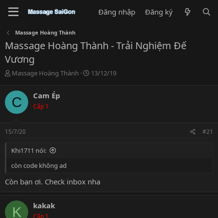
Đăng nhập
Đăng ký
Massage Hoàng Thành
Massage Hoàng Thành - Trải Nghiệm Đế
Vương
T
N
Massage Hoàng Thành
13/12/19
h
g
r
à
Cam Ép
C
e
y
Cấp 1
a
g
d
ử
s
i
15/7/20
#21
t
a
Khi1711 nói:
r
t
còn code không ad
e
r
Còn bạn ơi. Check inbox nha
kakak
K
Cấp 1