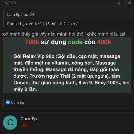
19/9/20
#35
Cam Ép nói:
Đúng r bạn. Vé 1tr2-1tr5 mới có 2 lần mà
oh mình thấy ghi vậy nên mình hỏi thôi, chắc mình hiểu sai
R
Cam Ép
e
a
c
Cam Ép
C
t
Cấp 1
i
o