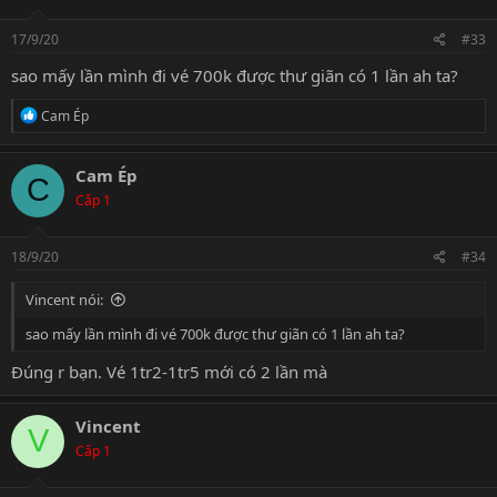
17/9/20
#33
sao mấy lần mình đi vé 700k được thư giãn có 1 lần ah ta?
R
Cam Ép
e
a
c
Cam Ép
C
t
Cấp 1
i
o
n
s
18/9/20
#34
:
Vincent nói:
sao mấy lần mình đi vé 700k được thư giãn có 1 lần ah ta?
Đúng r bạn. Vé 1tr2-1tr5 mới có 2 lần mà
Vincent
V
Cấp 1