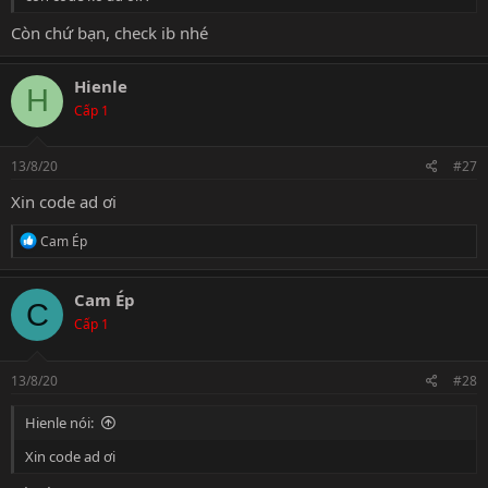
Còn chứ bạn, check ib nhé
Hienle
H
Cấp 1
13/8/20
#27
Xin code ad ơi
R
Cam Ép
e
a
c
Cam Ép
C
t
Cấp 1
i
o
n
s
13/8/20
#28
:
Hienle nói:
Xin code ad ơi