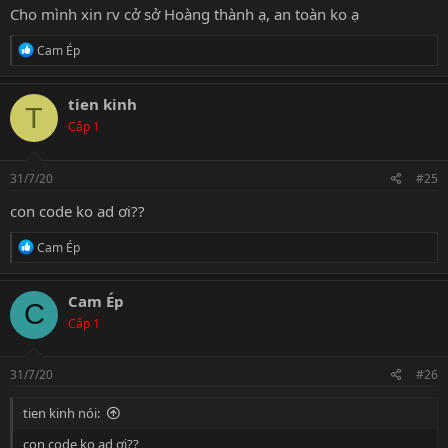
Cho mình xin rv cở sở Hoàng thành ạ, an toàn ko ạ
R
Cam Ép
e
a
c
tien kinh
T
t
Cấp 1
i
o
n
s
31/7/20
#25
:
con code ko ad ơi??
R
Cam Ép
e
a
c
Cam Ép
C
t
Cấp 1
i
o
n
s
31/7/20
#26
:
tien kinh nói:
con code ko ad ơi??