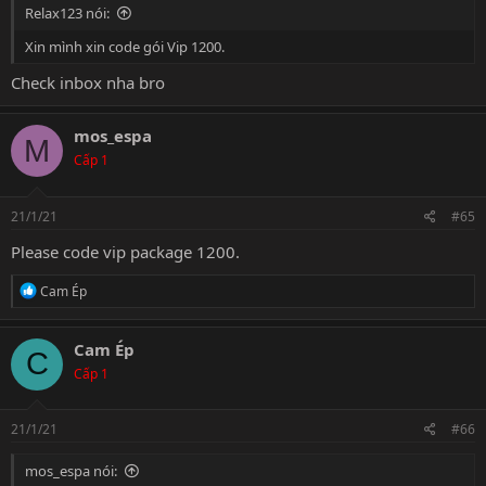
Relax123 nói:
Xin mình xin code gói Vip 1200.
Check inbox nha bro
mos_espa
M
Cấp 1
21/1/21
#65
Please code vip package 1200.
R
Cam Ép
e
a
c
Cam Ép
C
t
Cấp 1
i
o
n
s
21/1/21
#66
:
mos_espa nói: