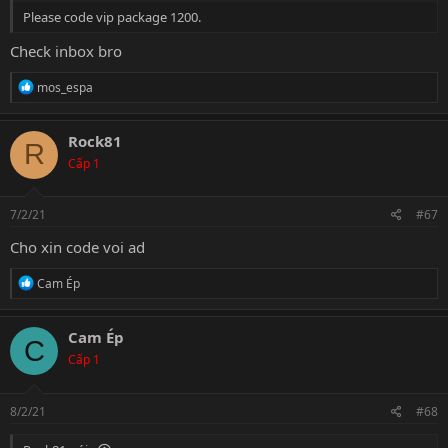
Please code vip package 1200.
Check inbox bro
R
mos_espa
e
a
c
Rock81
R
t
Cấp 1
i
o
n
s
7/2/21
#67
:
Cho xin code voi ad
R
Cam Ép
e
a
c
Cam Ép
C
t
Cấp 1
i
o
n
s
8/2/21
#68
: