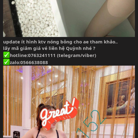
update ít hình ktv nóng bỏng cho ae tham khảo..
lấy mã giảm giá vé liên hệ Quỳnh nhé ?
hotline:0763241111 (telegram/viber)
zalo:0566638088