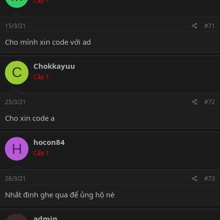
Cấp 1
15/3/21
#71
Cho mình xin code với ad
Chokkayuu
C
Cấp 1
25/3/21
#72
Cho xin code a
hocon84
H
Cấp 1
26/3/21
#73
Nhất định ghe qua để ủng hộ nè
admin