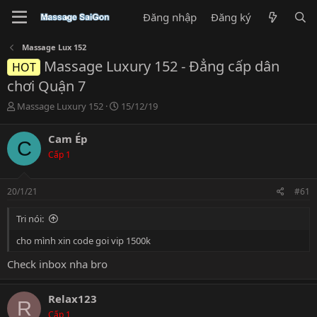
Đăng nhập
Đăng ký
Massage Lux 152
Massage Luxury 152 - Đẳng cấp dân
HOT
chơi Quận 7
T
N
Massage Luxury 152
15/12/19
h
g
r
à
Cam Ép
C
e
y
Cấp 1
a
g
d
ử
s
i
20/1/21
#61
t
a
Tri nói:
r
t
cho mình xin code goi vip 1500k
e
r
Check inbox nha bro
Relax123
R
Cấp 1