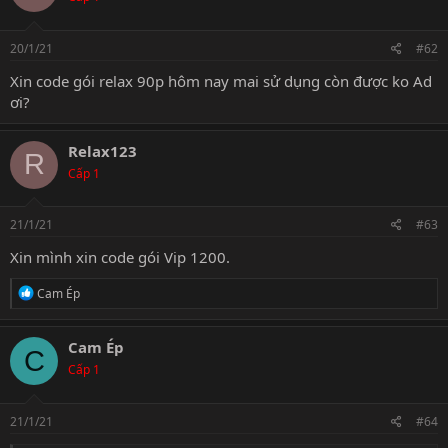
20/1/21
#62
Xin code gói relax 90p hôm nay mai sử dụng còn được ko Ad
ơi?
Relax123
R
Cấp 1
21/1/21
#63
Xin mình xin code gói Vip 1200.
R
Cam Ép
e
a
c
Cam Ép
C
t
Cấp 1
i
o
n
s
21/1/21
#64
: