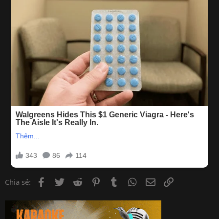
Facebook
Twitter
Reddit
Pinterest
Tumblr
WhatsApp
Email
Link
Chia sẻ: