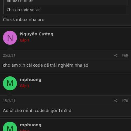
Rock81 nói:
Cho xin code voi ad
Check inbox nha bro
Nguyễn Cường
N
Cấp 1
25/2/21
#69
cho em xin cái code để trải nghiệm nha ad
mphuong
M
Cấp 1
15/3/21
#70
Ad ới cho mình code đi gói 1m5 đi
mphuong
M