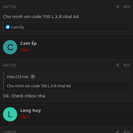
24/7/20
#24
Cho minh xin code 700 L.X.R nhal Ad
R
Cam Ép
e
a
c
Cam Ép
C
t
Cấp 1
i
o
n
s
24/7/20
#25
:
Hieu123 nói:
Cho minh xin code 700 L.X.R nhal Ad
Ok. Check inbox nha
Long huy
L
Cấp 1
13/8/20
#26