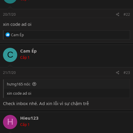
20/7/20
#22
xin code ad oi
R
Cam Ép
e
a
c
Cam Ép
C
t
Cấp 1
i
o
n
s
21/7/20
#23
:
hưng165 nói:
xin code ad oi
Check inbox nhé. Ad xin lỗi vì sự chậm trễ
Hieu123
H
Cấp 1