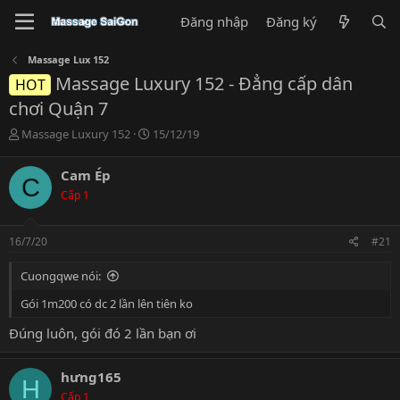
Đăng nhập
Đăng ký
Massage Lux 152
Massage Luxury 152 - Đẳng cấp dân
HOT
chơi Quận 7
T
N
Massage Luxury 152
15/12/19
h
g
r
à
Cam Ép
C
e
y
Cấp 1
a
g
d
ử
s
i
16/7/20
#21
t
a
Cuongqwe nói:
r
t
Gói 1m200 có dc 2 lần lên tiên ko
e
r
Đúng luôn, gói đó 2 lần bạn ơi
hưng165
H
Cấp 1