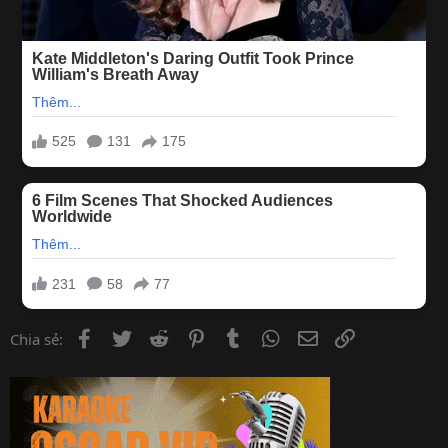
Facebook
Twitter
Reddit
Pinterest
Tumblr
WhatsApp
Email
Link
Chia sẻ: