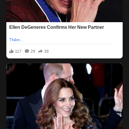
tận nơi bằng grab
miễn phí ( Bán Kính 5km ).
Quý anh trai có
thể an tâm hơn khi đến với
Massage Luxury 152
vào những
ngày cuối năm
0934 076
Quý Khách có thể lấy
CODE
khi Gọi
HotLine
:
598