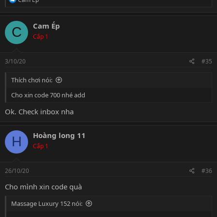
e
a
c
Cam Ép
C
t
Cấp 1
i
o
n
s
3/10/20
#35
:
Thích chơi nói:
Cho xin code 700 nhé add
Ok. Check inbox nha
Hoàng long 11
H
Cấp 1
26/10/20
#36
Cho mình xin code quà
Massage Luxury 152 nói: