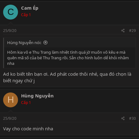
a
c
Cam Ép
C
t
Cấp 1
i
o
n
s
25/9/20
#29
:
Hùng Nguyễn nói:
Hôm kia vô e Thu Trang làm nhiệt tình quá jờ muốn vô kêu e mà
quên mã số của bé Thu Trang rồi. Sẳn cho hình luôn dể khỏi nhằm
nha
Ad ko biết tên bạn ơi. Ad phát code thôi nhé, qua đó chọn là
biết ngay chứ j
Hùng Nguyễn
H
Cấp 1
25/9/20
#30
Vay cho code minh nha