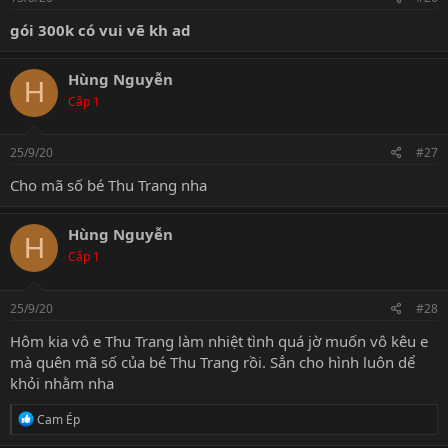
gói 300k có vui vẽ kh ad
Hùng Nguyễn
H
Cấp 1
25/9/20
#27
Cho mã số bé Thu Trang nha
Hùng Nguyễn
H
Cấp 1
25/9/20
#28
Hôm kia vô e Thu Trang làm nhiệt tình quá jờ muốn vô kêu e
mà quên mã số của bé Thu Trang rồi. Sẳn cho hình luôn dể
khỏi nhằm nha
R
Cam Ép
e