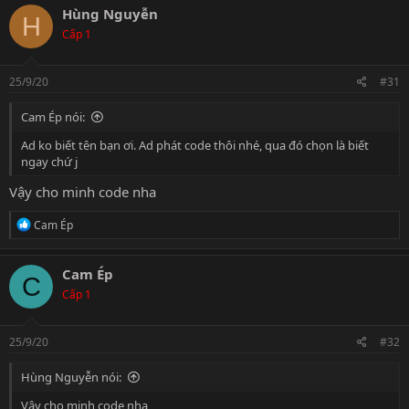
Hùng Nguyễn
H
Cấp 1
25/9/20
#31
Cam Ép nói:
Ad ko biết tên bạn ơi. Ad phát code thôi nhé, qua đó chọn là biết
ngay chứ j
Vậy cho minh code nha
R
Cam Ép
e
a
c
Cam Ép
C
t
Cấp 1
i
o
n
s
25/9/20
#32
:
Hùng Nguyễn nói:
Vậy cho minh code nha