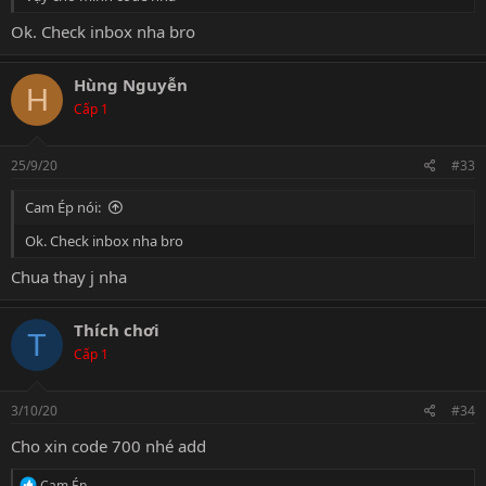
Ok. Check inbox nha bro
Hùng Nguyễn
H
Cấp 1
25/9/20
#33
Cam Ép nói:
Ok. Check inbox nha bro
Chua thay j nha
Thích chơi
T
Cấp 1
3/10/20
#34
Cho xin code 700 nhé add
R
Cam Ép