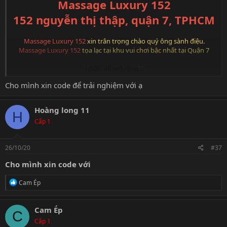
Massage Luxury 152
152 nguyễn thị thập, quận 7, TPHCM
Massage Luxury 152
xin trân trọng chào quý ông sành điệu.
Massage Luxury 152
tọa lạc tại khu vui chơi bậc nhất tại Quận 7
View attachment 73
Nhấn để mở rộng...
Cho mình xin code để trải nghiệm với ạ
View attachment 74
View attachment 75
Hoàng long 11
H
Cấp 1
View attachment 76
View attachment 78
26/10/20
#37
Cho mình xin code với
View attachment 77
View attachment 79
R
Cam Ép
View attachment 183
e
Massage Luxury 152
a
c
Cam Ép
152 nguyễn thị thập, quận 7, TPHCM
C
t
Cấp 1
i
Bảng giá vé :