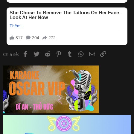
Facebook
Twitter
Reddit
Pinterest
Tumblr
WhatsApp
Email
Link
Chia sẻ: