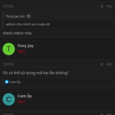
n
s
15/7/20
#52
:
Tony Jay nói:
admin cho mình xin code với
check inbox nha
Tony Jay
T
Cấp 1
15/7/20
#53
Tôi có thể sử dụng mã hai lần không?
R
Cam Ép
e
a
c
Cam Ép
C
t
Cấp 1
i
o
n
s
15/7/20
#54