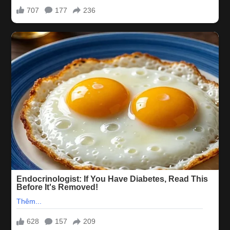
Thời gian hoạt động từ :
10h00 - 2h30
sáng hôm sau
Nhằm tạo đều kiện để quý anh trai có thể giải toả bớt hơi
men, giảm bớt áp lực , cũng như được thư giản hơn ,
Massage Number One
chính thức chạy chương trình
đưa đón
tận nơi miễn phí
dành cho quý anh trai .
Bắt đầu từ ngày 10/01/2020 khi quý anh trai gọi điện đến
0907 093 831
hotline
Massage Number One
đặt Lịch
từ gói Vip Thái trở lên quý anh sẽ được hưởng dịch vụ đưa
đón tận nơi bằng grab
miễn phí ( Bán Kính 5km )
. Quý anh trai
có thể an tâm hơn khi đến với
Massage Number One
vào
những ngày cuối năm
0934 076
Quý Khách có thể lấy
CODE
khi Gọi
HotLine
:
598