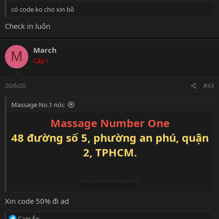
có code ko cho xin bồ
Check in luôn
March
M
Cấp 1
20/6/20
#43
Massage No.1 nói:
Massage Number One
48 đường số 5, phường an phú, quận
2, TPHCM.
View attachment 59
Nhấn để mở rộng...
Massage Number One
xin kính chào quý anh, kính chúc quý anh
Xin code 50% đi ad
một ngày thật vui vẻ nhiều sức khỏe để cùng đến với các nàng tiên
của
Massage
Number One
nhé.
R
Cam Ép