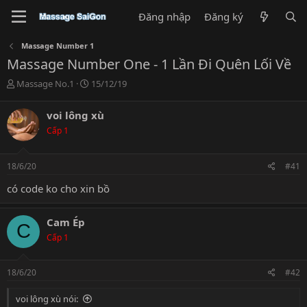
Đăng nhập
Đăng ký
Massage Number 1
Massage Number One - 1 Lần Đi Quên Lối Về
T
N
Massage No.1
15/12/19
h
g
r
à
voi lông xù
e
y
Cấp 1
a
g
d
ử
s
i
18/6/20
#41
t
a
có code ko cho xin bồ
r
t
e
Cam Ép
C
r
Cấp 1
18/6/20
#42
voi lông xù nói: