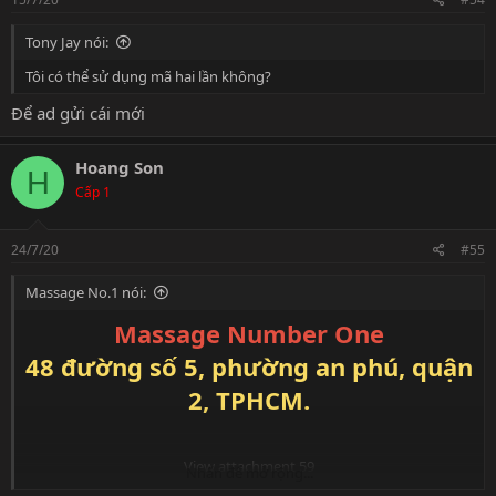
:
Tony Jay nói:
Tôi có thể sử dụng mã hai lần không?
Để ad gửi cái mới
Hoang Son
H
Cấp 1
24/7/20
#55
Massage No.1 nói:
Massage Number One
48 đường số 5, phường an phú, quận
2, TPHCM.
View attachment 59
Nhấn để mở rộng...