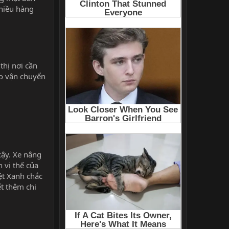
nhiều hàng
thị nơi cần
ho vận chuyển
cậy. Xe nâng
 vị thế của
ệt Xanh chắc
t thêm chi