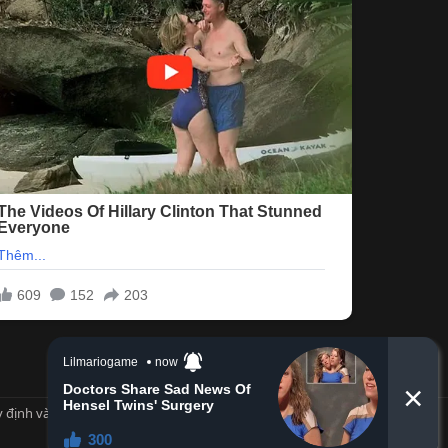
 định và Nội quy
Privacy policy
Trợ giúp
Trang chủ
R
S
S