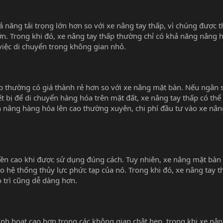
năng tải trọng lớn hơn so với xe nâng tay thấp, vì chúng được th
ớn. Trong khi đó, xe nâng tay thấp thường chỉ có khả năng nâng 
o việc di chuyển trong không gian nhỏ.
ấp thường có giá thành rẻ hơn so với xe nâng mặt bàn. Nếu ngân 
t bị để di chuyển hàng hóa trên mặt đất, xe nâng tay thấp có thể
n nâng hàng hóa lên cao thường xuyên, chi phí đầu tư vào xe nâ
 bền cao khi được sử dụng đúng cách. Tuy nhiên, xe nâng mặt bà
do hệ thống thủy lực phức tạp của nó. Trong khi đó, xe nâng tay t
o trì cũng dễ dàng hơn.
inh hoạt cao hơn trong các không gian chật hẹp, trong khi xe nâ