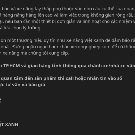
t bàn và xe nâng tay thấp phụ thuộc vào nhu cầu cụ thể của doan
ả năng nâng hàng lên cao và làm việc trong không gian rộng rãi,
ại, nếu bạn cần một thiết bị đơn giản và linh hoạt cho các nhiệm 
à lựa chọn lý tưởng.
họn một thương hiệu uy tín như Xe nâng Việt Xanh để đảm bảo r
 nhất. Đừng ngần ngại tham khảo
xecongnghiep.com
để có thông
ẩm xe nâng mà chúng tôi cung cấp.
nh TP.HCM và giao hàng tỉnh thông qua chành xe/nhà xe vậ
 quan tâm đến sản phẩm thì call hoặc nhắn tin vào số
 tư vấn và báo giá.
Ệ
ỆT XANH