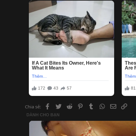
Facebook
Twitter
Reddit
Pinterest
Tumblr
WhatsApp
Email
Lin
Chia sẻ: