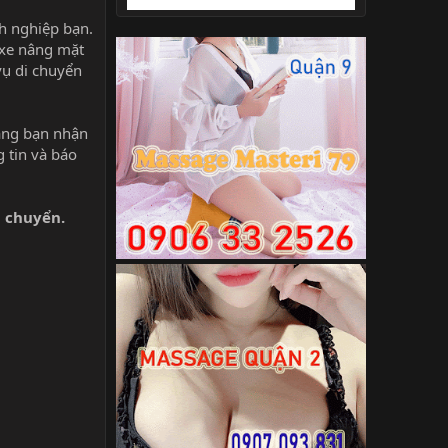
h nghiệp bạn.
 xe nâng mặt
vụ di chuyển
ằng bạn nhận
 tin và báo
n chuyển.