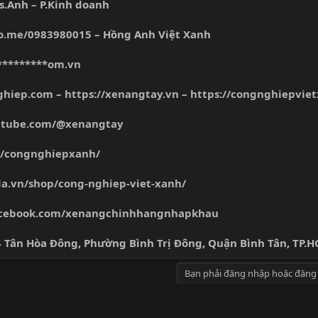
Ms.Anh – P.Kinh doanh
lo.me/0983980015
– Hồng Anh Việt Xanh
*********om.vn
ghiep.com
–
https://xenangtay.vn
–
https://congnghiepvie
utube.com/@xenangtay
n/congnghiepxanh/
da.vn/shop/cong-nghiep-viet-xanh/
acebook.com/xenangchinhhangnhapkhau
4 Tân Hòa Đông, Phường Bình Trị Đông, Quận Bình Tân, TP.
Bạn phải đăng nhập hoặc đăng 