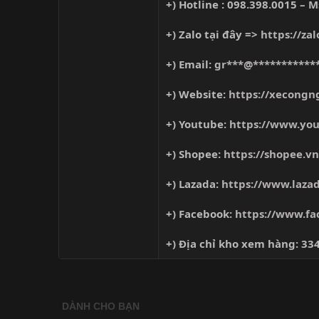
+) Hotline : 098.398.0015 – 
+) Zalo tại đây =>
https://za
+) Email:
gr***@***********
+) Website:
https://xecongn
+) Youtube:
https://www.yo
+) Shopee:
https://shopee.v
+) Lazada:
https://www.laza
+) Facebook:
https://www.f
+) Địa chỉ kho xem hàng: 33