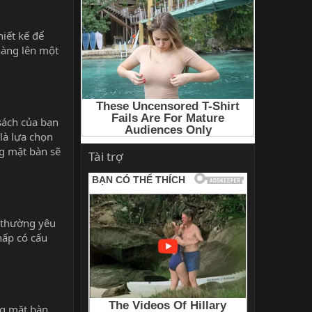
iết kế để
hàng lên một
sách của bạn
 là lựa chọn
ng mặt bàn sẽ
Tài trợ
n thường yêu
hấp có cấu
ng mặt bàn