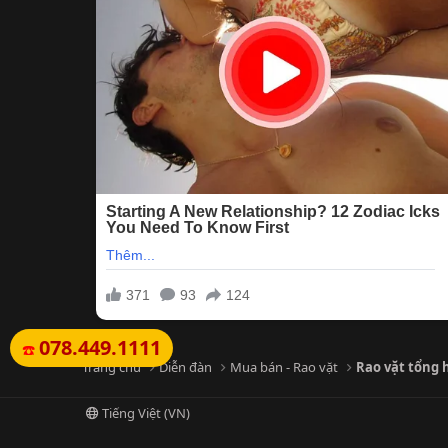
078.449.1111
☎️
Trang chủ
Diễn đàn
Mua bán - Rao vặt
Rao vặt tổng 
Tiếng Việt (VN)