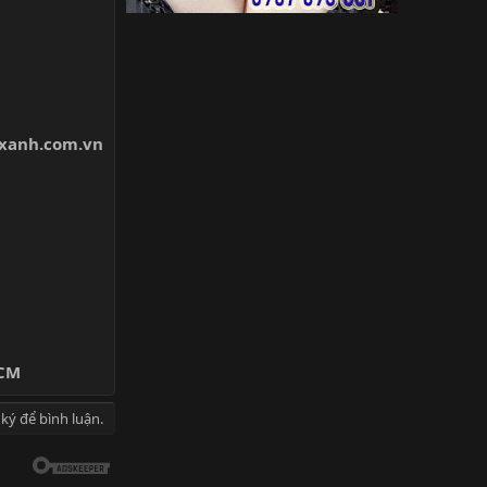
txanh.com.vn
HCM
ký để bình luận.