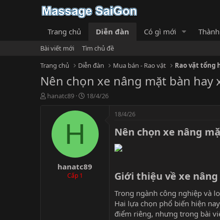
Trang chủ
Diễn đàn
Có gì mới
Thành
Bài viết mới
Tìm chủ đề
Trang chủ
Diễn đàn
Mua bán - Rao vặt
Rao vặt tổng 
Nên chọn xe nâng mặt bàn hay x
T
N
hanatc89
18/4/26
h
g
r
à
18/4/26
e
y
H
Nên chọn xe nâng mặt
a
g
d
ử
s
i
t
hanatc89
a
Giới thiệu về xe nâng
r
Cấp 1
t
e
Trong ngành công nghiệp và log
r
Hai lựa chọn phổ biến hiện nay
điểm riêng, nhưng trong bài vi