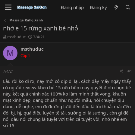
Đăng nhập
Đăng ký
Massage Rừng Xanh
nhớ e 15 rừng xanh bé nhỏ
T
N
msthuduc
7/4/21
h
g
r
à
msthuduc
M
e
y
Cấp 1
a
g
d
ử
s
i
7/4/21
#1
t
a
Lâu rồi ko đi rx, nay mới có dịp đi lại, cách đây mấy ngày thấy
r
có người review khen bé 15 nên hôm nay quyết định chọn bé
t
này, kết quả chính xác 100% ko làm mình thất vọng, khuôn
e
mặt xinh đẹp, dáng chuẩn như người mẫu, nói chuyện dịu
r
dàng, dễ nghe, em đi đường lưỡi đến đâu là tôi thoải mái đến
đó, bj, hj, quá điêu luyện tê tái, sướng ơi là sướng , còn gì để
nói đâu nói chung là tuyệt vời trên cả tuyệt vời, nhớ nhé em
số 15