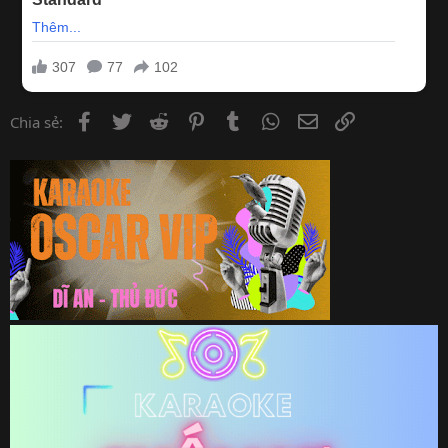
Facebook
Twitter
Reddit
Pinterest
Tumblr
WhatsApp
Email
Link
Chia sẻ: