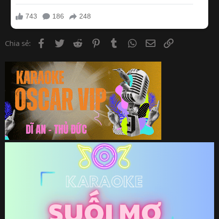
Facebook
Twitter
Reddit
Pinterest
Tumblr
WhatsApp
Email
Link
Chia sẻ: