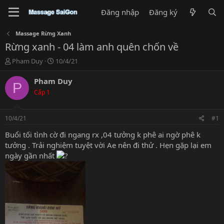
Đăng nhập
Đăng ký
Massage Rừng Xanh
Rừng xanh - 04 làm anh quên chốn về
T
N
Pham Duy
10/4/21
h
g
r
à
Pham Duy
P
e
y
Cấp 1
a
g
d
ử
s
i
10/4/21
#1
t
a
Buổi tối tình cờ đi ngang rx ,04 tưởng k phê ai ngờ phê k
r
tưởng . Trải nghiệm tuyệt vời Ae nên đi thử . Hẹn gặp lại em
t
ngày gần nhất
e
r