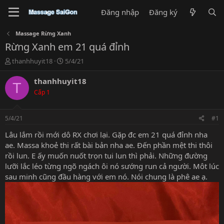
Đăng nhập
Đăng ký
Massage Rừng Xanh
Rừng Xanh em 21 quá đỉnh
T
N
thanhhuyit18
5/4/21
h
g
r
à
thanhhuyit18
T
e
y
Cấp 1
a
g
d
ử
s
i
5/4/21
#1
t
a
Lâu lắm rồi mới dô RX chơi lại. Gặp đc em 21 quá đỉnh nha
r
ae. Massa khoẻ thi rất bài bản nha ae. Đến phần mệt thi thôi
t
rồi lun. E ấy muốn nuốt trọn tui lun thì phải. Những đường
e
lưỡi lắc léo từng ngõ ngách ôi nó sướng run cả người. Môt lúc
r
sau minh cũng đầu hàng với em nó. Nói chung là phê ae ạ.