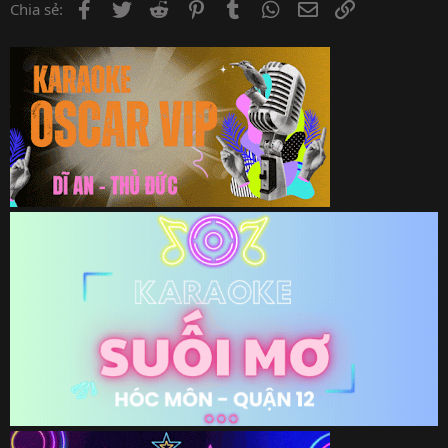
Facebook
Twitter
Reddit
Pinterest
Tumblr
WhatsApp
Email
Link
Chia sẻ: