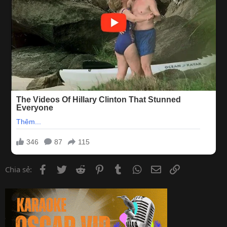
Facebook
Twitter
Reddit
Pinterest
Tumblr
WhatsApp
Email
Link
Chia sẻ: