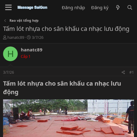
Đăng nhập
Đăng ký
Rao vặt tổng hợp
Tấm lót nhựa cho sân khấu ca nhạc lưu động
T
N
hanatc89
3/7/26
h
g
r
à
hanatc89
H
e
y
Cấp 1
a
g
d
ử
s
i
3/7/26
#1
t
a
Tấm lót nhựa cho sân khấu ca nhạc lưu
r
động​
t
e
r