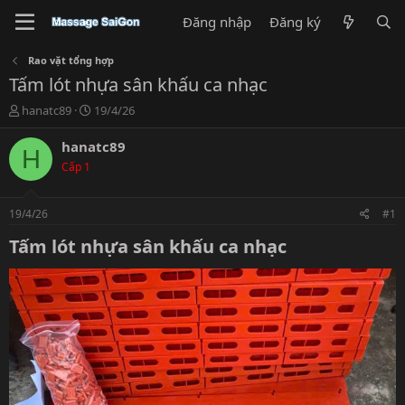
Đăng nhập
Đăng ký
Rao vặt tổng hợp
Tấm lót nhựa sân khấu ca nhạc
T
N
hanatc89
19/4/26
h
g
r
à
hanatc89
H
e
y
Cấp 1
a
g
d
ử
s
i
19/4/26
#1
t
a
Tấm lót nhựa sân khấu ca nhạc​
r
t
e
r