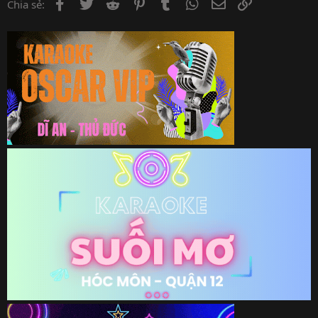
Facebook
Twitter
Reddit
Pinterest
Tumblr
WhatsApp
Email
Link
Chia sẻ: