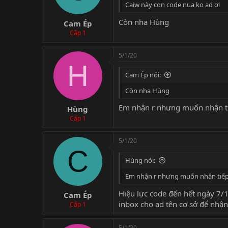
Caiw này con code nua ko ad ơi
Còn nha Hùng
Cam Ép
Cấp 1
5/1/20
H
Cam Ép nói:
Còn nha Hùng
Em nhận r nhưng muốn nhận tiếp
Hùng
Cấp 1
5/1/20
C
Hùng nói:
Em nhận r nhưng muốn nhận tiếp á
Hiệu lực code đến hết ngày 7/
Cam Ép
inbox cho ad tên cơ sở để nhậ
Cấp 1
5/1/20