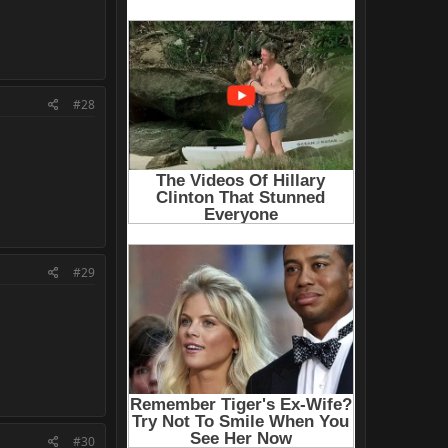
#28
#29
#30