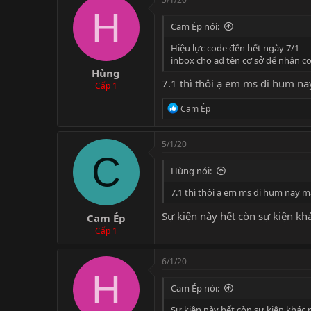
H
Cam Ép nói:
Hiệu lực code đến hết ngày 7/1
inbox cho ad tên cơ sở để nhận 
Hùng
7.1 thì thôi ạ em ms đi hum n
Cấp 1
R
Cam Ép
e
a
c
5/1/20
t
C
i
Hùng nói:
o
n
7.1 thì thôi ạ em ms đi hum nay m
s
:
Sự kiện này hết còn sự kiện khác
Cam Ép
Cấp 1
6/1/20
H
Cam Ép nói:
Sự kiện này hết còn sự kiện khác mà