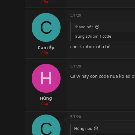
Cấp 1
5/1/20
C
Thang nói:
Trung sơn xin 1 code
check inbox nha bồ
Cam Ép
Cấp 1
5/1/20
H
Caiw này con code nua ko ad ơ
Hùng
Cấp 1
5/1/20
C
Hùng nói: