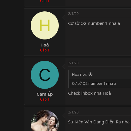
Cấp 1
2/1/20
H
Cơ sở Q2 number 1 nha a
Hoà
Cấp 1
2/1/20
C
Hoà nói:
Cơ sở Q2 number 1 nha a
Check inbox nha Hoà
Cam Ép
Cấp 1
2/1/20
Sự Kiện Vẫn Đang Diễn Ra nha 