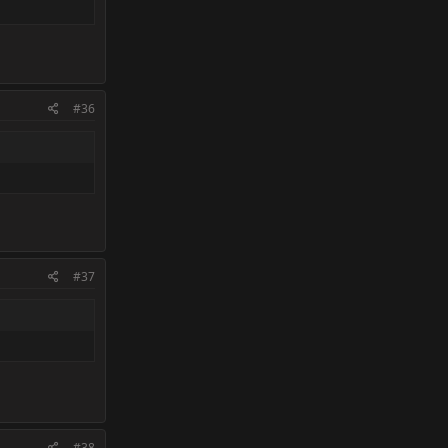
#36
#37
#38