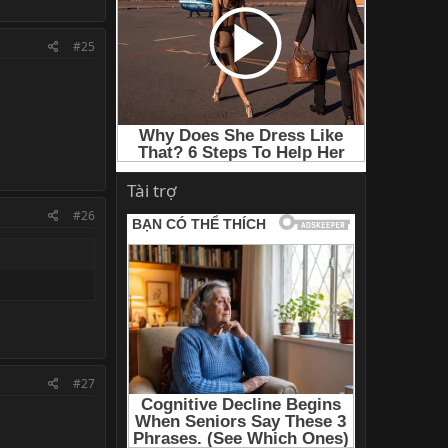
#25
Tài trợ
#26
#27