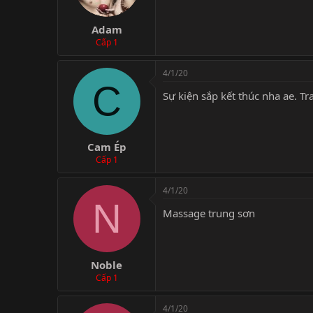
Adam
Cấp 1
4/1/20
C
Sự kiện sắp kết thúc nha ae. T
Cam Ép
Cấp 1
4/1/20
N
Massage trung sơn
Noble
Cấp 1
4/1/20