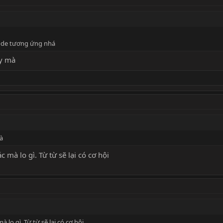
code tương ứng nhá
ay mà
à
 mà lo gì. Từ từ sẽ lại có cơ hội
 lo gì. Từ từ sẽ lại có cơ hội