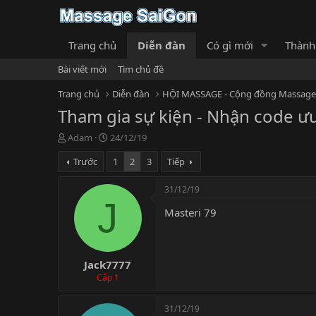
Trang chủ
Diễn đàn
Có gì mới
Thành
Bài viết mới
Tìm chủ đề
Trang chủ
Diễn đàn
Tham gia sự kiện - Nhận code ư
T
N
Adam
24/12/19
h
g
Trước
1
2
3
Tiếp
r
à
e
y
a
g
31/12/19
d
ử
J
Masteri 79
s
i
t
a
r
Jack7777
t
e
Cấp 1
r
31/12/19