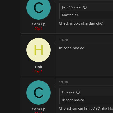
C
Jack7777 nói:
Masteri 79
Check inbox nha dân chơi
Cam Ép
Cấp 1
1/1/20
H
Ib code nha ad
Hoà
Cấp 1
1/1/20
C
Hoà nói:
Ib code nha ad
Cho ad xin cái tên cơ sở nha H
Cam Ép