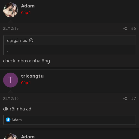
c
Adam
t
Cấp 1
i
o
n
s
25/12/19
#6
:
dại gái nói:
.
check inboxx nha ông
tricongtu
T
Cấp 1
25/12/19
#7
dk rồi nha ad
R
Adam
e
a
c
Adam