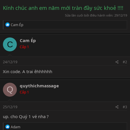
Kính chúc anh em năm mới tràn đầy sức khoẻ !!!!
Sửa lần cuối bởi điều hành viên:
29/12/19
R
Cam Ép
e
a
c
Cam Ép
C
t
Cấp 1
i
o
n
s
24/12/19
#2
:
Xin code. A trai êhhhhhh
quythichmassage
Q
Cấp 1
25/12/19
#3
up. cho Quý 1 vé nha ?
R
Adam