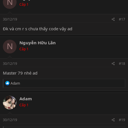
N
Cấp 1
30/12/19
#17
Đk và cm r s chưa thấy code vậy ad
Nguyễn Hữu Lân
N
Cấp 1
30/12/19
#18
Master 79 nhé ad
R
Adam
e
a
c
Adam
t
Cấp 1
i
o
n
s
30/12/19
#19
: