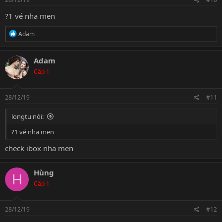
?1 vé nha men
R
Adam
e
a
c
Adam
t
Cấp 1
i
o
n
s
28/12/19
#11
:
longtu nói:
?1 vé nha men
check ibox nha men
Hùng
H
Cấp 1
28/12/19
#12