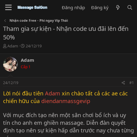
Đăng nhập
Đăng ký
Nhận code Free - Phi ngay Vip Thái
Tham gia sự kiện - Nhận code ưu đãi lên đến
50%
T
N
Adam
24/12/19
h
g
r
à
Adam
e
y
Cấp 1
a
g
d
ử
s
i
24/12/19
#1
t
a
Lời nói đầu tiên
Adam
xin chào tất cả các ae các
r
chiến hữu của
diendanmassgevip
t
e
r
Với mục đích tạo nên một sân chơi bổ ích và uy
tín cho anh em ghiền massage. Diễn đàn quyết
định tạo nên sự kiện hấp dẫn trước nay chưa từng