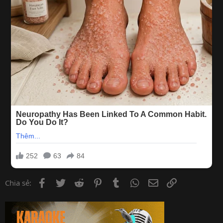
Facebook
Twitter
Reddit
Pinterest
Tumblr
WhatsApp
Email
Link
Chia sẻ: