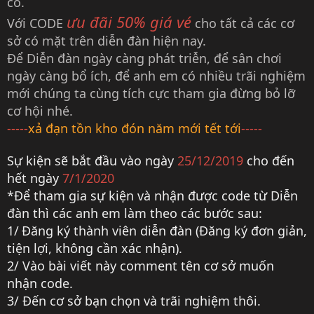
có.
ưu đãi 50% giá vé
Với CODE
cho tất cả các cơ
sở có mặt trên diễn đàn hiện nay.
Để Diễn đàn ngày càng phát triễn, để sân chơi
ngày càng bổ ích, để anh em có nhiều trãi nghiệm
mới chúng ta cùng tích cực tham gia đừng bỏ lỡ
cơ hội nhé.
-----
xả đạn tồn kho đón năm mới tết tới
-----
Sự kiện sẽ bắt đầu vào ngày
25/12/2019
cho đến
hết ngày
7/1/2020
*Để tham gia sự kiện và nhận được code từ Diễn
đàn thì các anh em làm theo các bước sau:
1/
Đăng ký thành viên diễn đàn (Đăng ký đơn giản,
tiện lợi, không cần xác nhận).
2/ Vào bài viết này comment tên cơ sở muốn
nhận code.
3/ Đến cơ sở bạn chọn và trãi nghiệm thôi.