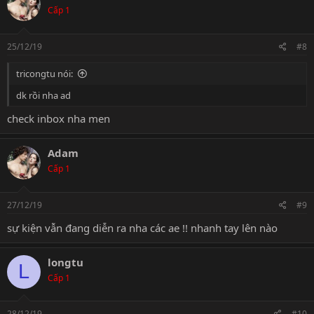
t
Cấp 1
i
o
n
s
25/12/19
#8
:
tricongtu nói:
dk rồi nha ad
check inbox nha men
Adam
Cấp 1
27/12/19
#9
sự kiện vẫn đang diễn ra nha các ae !! nhanh tay lên nào
longtu
L
Cấp 1
28/12/19
#10