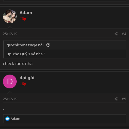
e
a
c
Adam
t
Cấp 1
i
o
n
s
25/12/19
#4
:
quythichmassage nói:
up. cho Quý 1 vé nha ?
check ibox nha
dại gái
D
Cấp 1
25/12/19
#5
.
R
Adam
e
a