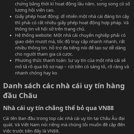
chứng bằng thời kì hoạt động lâu năm. song song có số
lượng hội viên cao.
Giấy phép hoạt động: dĩ nhiên một nhà cái đáng tin cậy
thì phải có rất nhiều giấy phép hoạt động hợp pháp. Và
thông tin về hội sở trên trang chủ.
Hệ thống website: Một nhà cái chuyên nghiệp phải có
giao diện mượt mà, tốc độ truy cập nhanh nhanh, rất
nhiều thông tin. hỗ trợ đa tiếng nói để tạo sự dễ dàng
cho người tham gia cá cược.
Phương thức thanh toán: Sự uy tín của một nhà cái sẽ
mô tả rõ qua hồ sơ nạp – rút tiền có sáng tỏ, rõ ràng và
nhanh chóng hay ko
Danh sách các nhà cái uy tín hàng
đầu Châu​
Nhà cái uy tín chẳng thể bỏ qua VN88​
Cái tên Ban đầu trong top các nhà cái uy tín tại Châu Âu đại
quát. Và Việt Nam nói riêng mà chúng tôi muốn đề cập đến
Việc trước tiên đấy là VN88.