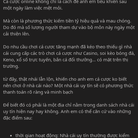
Cá cược online không chỉ là cách để anh em tiêu khiển sau
một ngày làm việc mệt mỏi.
Mà còn là phương thức kiếm tiền tỷ hiệu quả và mau chóng.
Do đó mà số lượng người tham dự vào bộ môn này ngày một
cải thiện lên.
Do nhu cầu chơi cá cược tăng mạnh đã kéo theo thiếu gì nhà
cái cung cấp các trò chơi cá cược như Casino, soi kèo bóng đá,
Keno, xổ số trực tuyến, bắn cá đổi thưởng… có mặt trên thị
trường.
từ đây, thật nhái lẫn lộn, khiến cho anh em cá cược ko biết
nên chơi ở nhà cái nào? Một nhà cái uy tín sẽ có phương thức
thanh toán rõ ràng và minh bạch
Để biết đó có phải là một địa chỉ nằm trong
danh sách nhà cái
uy tín
hiện nay hay không. Anh em có thể căn cứ vào những
đặc điểm sau:
thời gian hoạt động: Nhà cái uy tín thường được kiểm