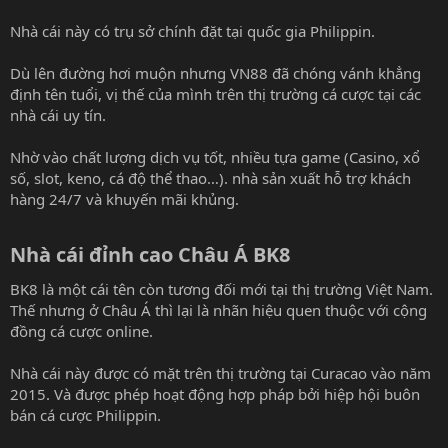
Nhà cái này có trụ sở chính đặt tại quốc gia Philippin.
Dù lên đường hơi muộn nhưng VN88 đã chóng vánh khẳng
định tên tuổi, vị thế của mình trên thị trường cá cược tại các
nhà cái uy tín.
Nhờ vào chất lượng dịch vụ tốt, nhiều tựa game (Casino, xổ
số, slot, keno, cá độ thể thao…). nhà sản xuất hỗ trợ khách
hàng 24/7 và khuyến mãi khủng.
Nhà cái đỉnh cao Châu Á BK8​
BK8 là một cái tên còn tương đối mới tại thị trường Việt Nam.
Thế nhưng ở Châu Á thì lại là nhãn hiệu quen thuộc với cộng
đồng cá cược online.
Nhà cái này được có mặt trên thị trường tại Curacao vào năm
2015. Và được phép hoạt động hợp pháp bởi hiệp hội buôn
bán cá cược Philippin.