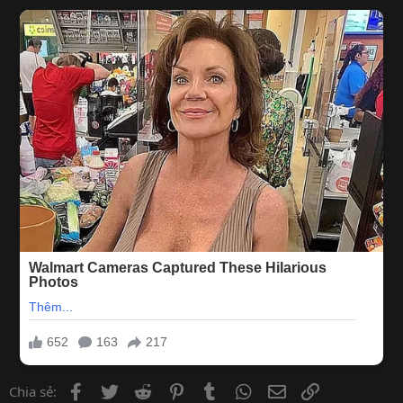
Facebook
Twitter
Reddit
Pinterest
Tumblr
WhatsApp
Email
Link
Chia sẻ: