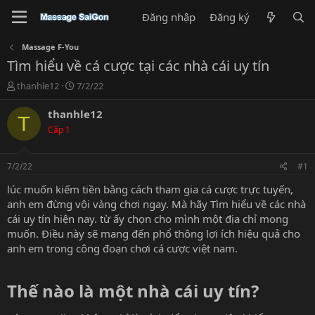
Đăng nhập
Đăng ký
Massage F-You
Tìm hiểu về cá cược tại các nhà cái uy tín
T
N
thanhle12
7/2/22
h
g
r
à
thanhle12
T
e
y
Cấp 1
a
g
d
ử
s
i
7/2/22
#1
t
a
lúc muốn kiếm tiền bằng cách tham gia cá cược trực tuyến,
r
anh em đừng vội vàng chơi ngay. Mà hãy Tìm hiểu về các nhà
t
cái uy tín hiện nay. từ ấy chọn cho mình một địa chỉ mong
e
muốn. Điều này sẽ mang đến phổ thông lợi ích hiệu quả cho
r
anh em trong công đoạn chơi cá cược việt nam.
Thế nào là một nhà cái uy tín?​