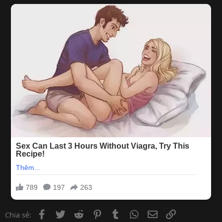
Facebook
Twitter
Reddit
Pinterest
Tumblr
WhatsApp
Email
Link
Chia sẻ: