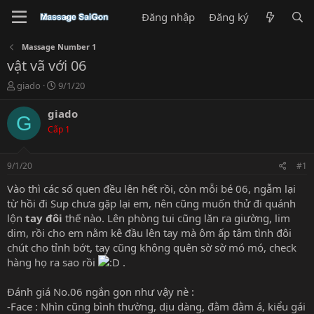
Đăng nhập
Đăng ký
Massage Number 1
vật vã với 06
T
N
giado
9/1/20
h
g
r
à
giado
G
e
y
Cấp 1
a
g
d
ử
s
i
9/1/20
#1
t
a
Vào thì các số quen đều lên hết rồi, còn mỗi bé 06, ngẫm lại
r
từ hồi đi Sup chưa gặp lại em, nên cũng muốn thử đi quánh
t
lộn
tay đôi
thế nào. Lên phòng tui cũng lăn ra giường, lim
e
dim, rồi cho em nằm kê đầu lên tay mà ôm ấp tâm tình đôi
r
chút cho tỉnh bớt, tay cũng không quên sờ sờ mó mó, check
hàng họ ra sao rồi
.
Đánh giá No.06 ngắn gọn như vậy nè :
-Face : Nhìn cũng bình thường, dịu dàng, đằm đằm á, kiểu gái