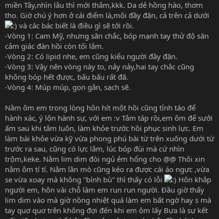
miền Tây,nhìn lâu thì mới thắm,kkk. Da dẻ hồng hào, thơm
tho. Giờ chú ý hơn ở cái điểm là,môi đầy đặn, cả trên cả dưới
và các bác biết là điều gì sẽ tới rồi.
-Vòng 1: Cam Mỹ, nhưng săn chắc, bóp mạnh tay thử độ săn
cảm giác đàn hồi còn tối lắm.
-Vòng 2: Có lipid nhe, em cũng kiểu người đầy đặn.
-Vòng 3: Vậy nên vòng này to, nảy nảy,hai tay chắc cũng
không bóp hết được, bấu bấu rất đã.
-Vòng 4: Múp múp, gọn gằn, sạch sẽ.
Nằm ôm em trong lòng hôn hít một hồi cũng tỉnh táo để
hành xác, ý lộn hành sự, với em :v Tắm táp rồi,em ôm để sưởi
ấm sau khi tắm luôn, làm khỏe trước hồi phục sinh lực. Em
làm bài khỏe vừa kỹ vừa phong phú bài từ trên xuống dưới từ
trước ra sau, cũng có lực lắm, lúc bóp đùi mà cứ nhìn
trộm,keke. Nằm lim dim đòi ngủ ẻm hổng cho @@ Thôi xin
nằm ôm tí tí. Nằm lần mò cũng kéo ra được cái áo ngực ,vừa
se vừa xoay mà không "bính bù" thì thấy có lỗi
Hôn khắp
người em, hôn vài chỗ làm em run run người. Đầu giờ thấy
lim dim vào mà giờ nồng nhiệt quá làm em bất ngờ hay s mà
tay quơ quơ trên không đợi đến khi em ôm lấy Bựa là sự kết