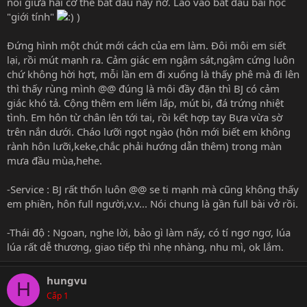
nối giữa hai cơ thể bắt đầu nảy nở. Lao vào bắt đầu bài học
"giới tính"
)
Đứng hình một chút mới cách của em làm. Đôi môi em siết
lại, rồi mút mạnh ra. Cảm giác em ngậm sát,ngậm cứng luôn
chứ không hời hợt, mỗi lần em đi xuống là thấy phê mà đi lên
thì thấy rùng mình @@ đúng là môi đầy đặn thì BJ có cảm
giác khó tả. Cộng thêm em liếm lấp, mút bi, đá trứng nhiệt
tình. Em hôn từ chân lên tới tai, rồi kết hợp tay Bựa vừa sờ
trên nắn dưới. Cháo lưỡi ngọt ngào (hôn mới biết em không
rành hôn lưỡi,keke,chắc phải hướng dẫn thêm) trong màn
mưa đầu mùa,hehe.
-Service : BJ rất thốn luôn @@ se ti mạnh mà cũng không thấy
em phiền, hôn full người,v.v... Nói chung là gần full bài vở rồi.
-Thái độ : Ngoan, nghe lời, bảo gì làm nấy, có tí ngơ ngơ, lúa
lúa rất dễ thương, giao tiếp thì nhẹ nhàng, nhu mì, ok lắm.
hungvu
H
Cấp 1