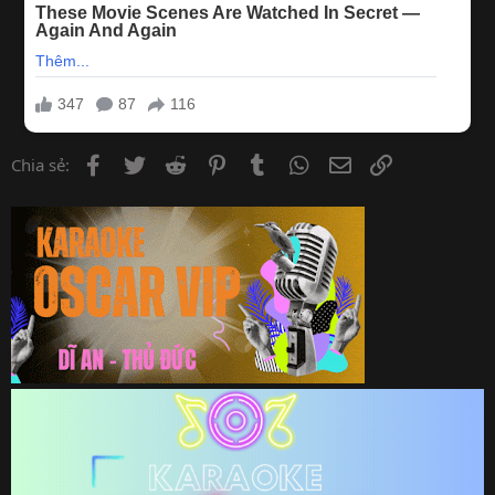
Facebook
Twitter
Reddit
Pinterest
Tumblr
WhatsApp
Email
Link
Chia sẻ: