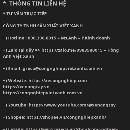
*. THÔNG TIN LIÊN HỆ
*.
TƯ VẤN TRỰC TIẾP
CÔNG TY TNHH SẢN XUẤT VIỆT XANH
+) Hotline : 098.398.0015 – Ms.Anh – P.Kinh doanh
+) Zalo tại đây =>
https://zalo.me/0983980015
– Hồng
Anh Việt Xanh
+) Email:
greco@congnghiepvietxanh.com.vn
+) Website:
https://xecongnghiep.com
–
https://xenangtay.vn
–
https://congnghiepvietxanh.com.vn
+) Youtube:
https://www.youtube.com/@xenangtay
+) Shopee:
https://shopee.vn/congnghiepxanh/
+) Lazada:
https://www.lazada.vn/shop/cong-nghiep-