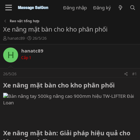
Đăng nhập
Đăng ký
Rao vặt tổng hợp
Xe nâng mặt bàn cho kho phân phối
T
N
hanatc89
26/5/26
h
g
r
à
hanatc89
H
e
y
Cấp 1
a
g
d
ử
s
i
26/5/26
#1
t
a
Xe nâng mặt bàn cho kho phân phối​
r
t
e
r
Xe nâng mặt bàn: Giải pháp hiệu quả cho